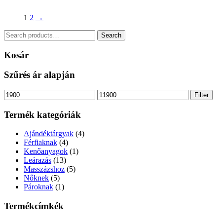
1
2
→
Search
Search
for:
Kosár
Szűrés ár alapján
Min
Max
Filter
price
price
Termék kategóriák
Ajándéktárgyak
(4)
Férfiaknak
(4)
Kenőanyagok
(1)
Leárazás
(13)
Masszázshoz
(5)
Nőknek
(5)
Pároknak
(1)
Termékcímkék