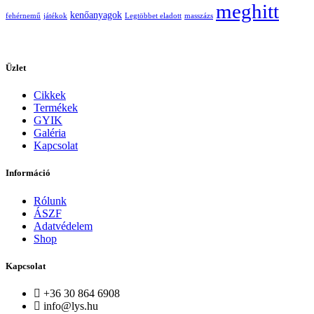
meghitt
kenőanyagok
fehérnemű
játékok
Legtöbbet eladott
masszázs
Üzlet
Cikkek
Termékek
GYIK
Galéria
Kapcsolat
Információ
Rólunk
ÁSZF
Adatvédelem
Shop
Kapcsolat
+36 30 864 6908
info@lys.hu