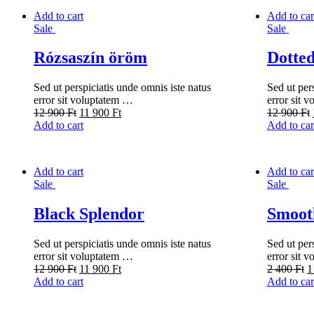
Add to cart
Add to car
Sale
Sale
Rózsaszín öröm
Dotted
Sed ut perspiciatis unde omnis iste natus
Sed ut per
error sit voluptatem …
error sit 
12 900
Ft
11 900
Ft
12 900
Ft
Add to cart
Add to car
Add to cart
Add to car
Sale
Sale
Black Splendor
Smoot
Sed ut perspiciatis unde omnis iste natus
Sed ut per
error sit voluptatem …
error sit 
12 900
Ft
11 900
Ft
2 400
Ft
1
Add to cart
Add to car