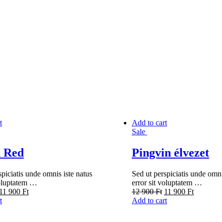
t
Add to cart
Sale
 Red
Pingvin élvezet
spiciatis unde omnis iste natus
Sed ut perspiciatis unde omni
voluptatem …
error sit voluptatem …
11 900
Ft
12 900
Ft
11 900
Ft
t
Add to cart