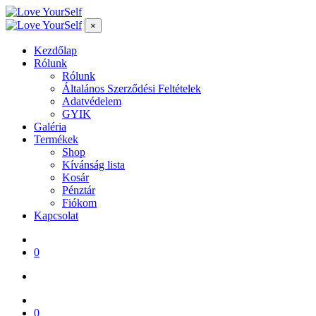
×
Kezdőlap
Rólunk
Rólunk
Általános Szerződési Feltételek
Adatvédelem
GYIK
Galéria
Termékek
Shop
Kívánság lista
Kosár
Pénztár
Fiókom
Kapcsolat
0
0