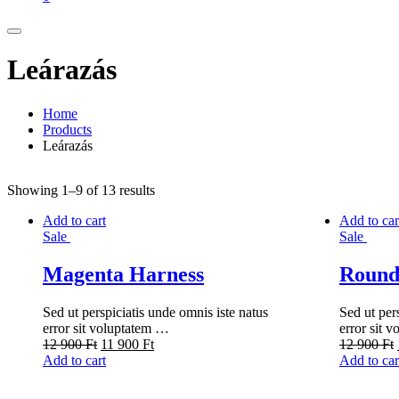
Leárazás
Home
Products
Leárazás
Showing 1–9 of 13 results
Add to cart
Add to car
Sale
Sale
Magenta Harness
Round
Sed ut perspiciatis unde omnis iste natus
Sed ut per
error sit voluptatem …
error sit 
12 900
Ft
11 900
Ft
12 900
Ft
Add to cart
Add to car