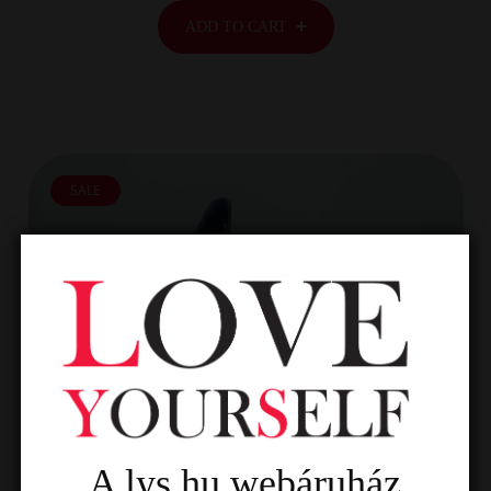
ADD TO CART
SALE
A lys.hu webáruház