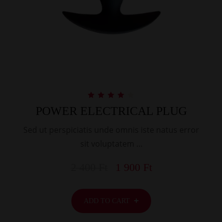
Rated
POWER ELECTRICAL PLUG
4.00
out of 5
Sed ut perspiciatis unde omnis iste natus error
sit voluptatem …
2 400
Ft
1 900
Ft
ADD TO CART