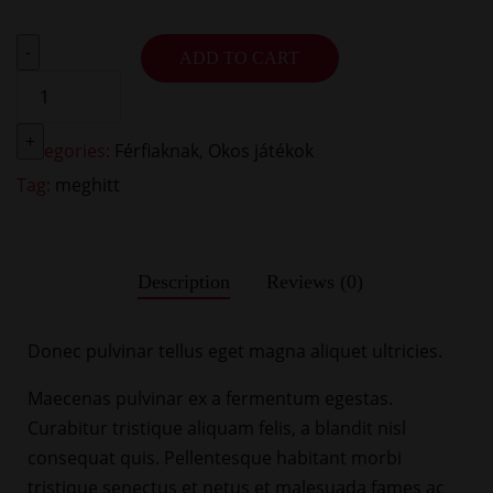
-
ADD TO CART
+
Categories:
Férfiaknak
,
Okos játékok
Tag:
meghitt
Description
Reviews (0)
Donec pulvinar tellus eget magna aliquet ultricies.
Maecenas pulvinar ex a fermentum egestas.
Curabitur tristique aliquam felis, a blandit nisl
consequat quis. Pellentesque habitant morbi
tristique senectus et netus et malesuada fames ac