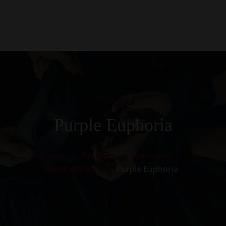
0
Kezdőlap
Rólunk
Galéria
Termékek
Kapcsolat
Purple Euphoria
Home
Products
Leárazás
Okos játékok
Purple Euphoria