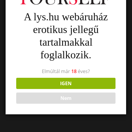
A lys.hu webáruház
erotikus jellegű
tartalmakkal
foglalkozik.
Elmúltál már
18
éves?
IGEN
Nem