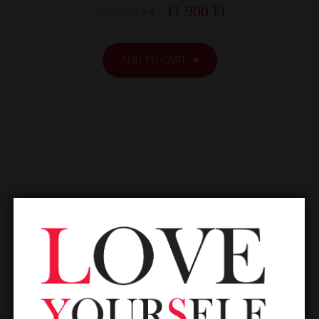
12 900
Ft
11 900
Ft
ADD TO CART