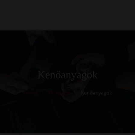
0
Kezdőlap
Rólunk
Galéria
Termékek
Kapcsolat
Kenőanyagok
Home
Products
Kenőanyagok