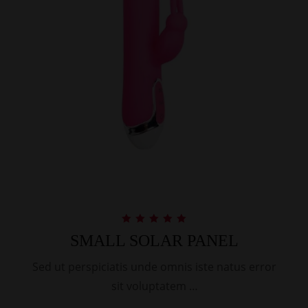
Rated
SMALL SOLAR PANEL
5.00
out of 5
Sed ut perspiciatis unde omnis iste natus error
sit voluptatem …