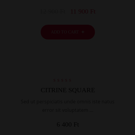
12 900
Ft
11 900
Ft
ADD TO CART
Rated
CITRINE SQUARE
5.00
out of 5
Sed ut perspiciatis unde omnis iste natus
error sit voluptatem …
6 400
Ft