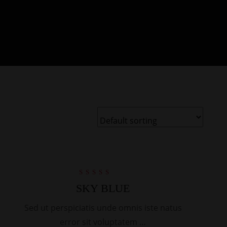
SALE
Rated
SKY BLUE
5.00
out of 5
Sed ut perspiciatis unde omnis iste natus
error sit voluptatem …