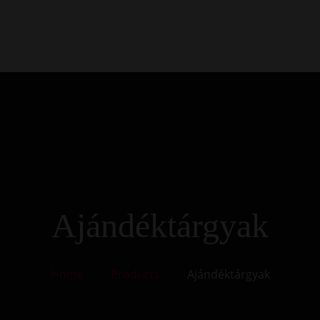
Kezdőlap
Rólunk
Galéria
Termékek
Kapcsolat
Ajándéktárgyak
Home
Products
Ajándéktárgyak