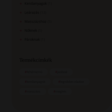
Kenőanyagok
(1)
Leárazás
(13)
Masszázshoz
(5)
Nőknek
(5)
Pároknak
(1)
Termékcímkék
fehérnemű
játékok
kenőanyagok
legtöbbet eladott
masszázs
meghitt