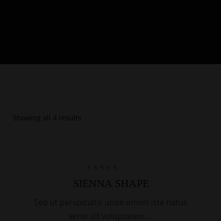
Showing all 4 results
SALE
Rated
SIENNA SHAPE
4.00
out of 5
Sed ut perspiciatis unde omnis iste natus
error sit voluptatem …