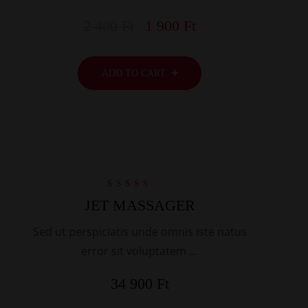
2 400
Ft
1 900
Ft
ADD TO CART
Rated
JET MASSAGER
5.00
out of 5
Sed ut perspiciatis unde omnis iste natus
error sit voluptatem …
34 900
Ft