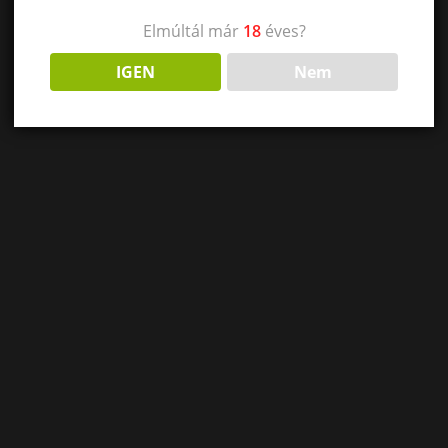
Elmúltál már
18
éves?
IGEN
Nem