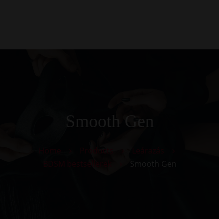
0
Kezdőlap
Rólunk
Galéria
Termékek
Kapcsolat
Smooth Gen
Home
Products
Leárazás
BDSM bestsellerek
Smooth Gen