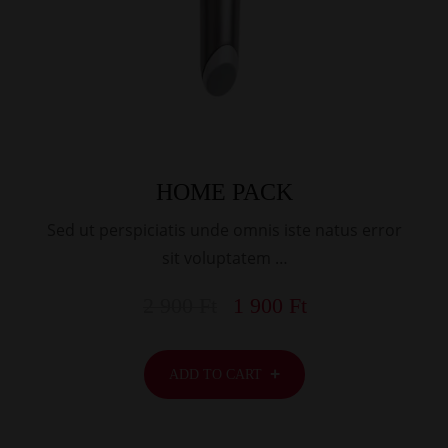
HOME PACK
Sed ut perspiciatis unde omnis iste natus error
sit voluptatem …
2 900
Ft
1 900
Ft
ADD TO CART