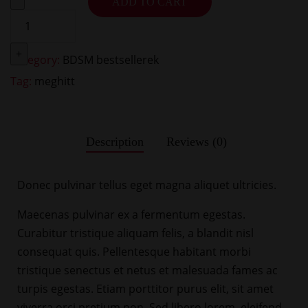
ADD TO CART
+
Category:
BDSM bestsellerek
Tag:
meghitt
Description
Reviews (0)
Donec pulvinar tellus eget magna aliquet ultricies.
Maecenas pulvinar ex a fermentum egestas.
Curabitur tristique aliquam felis, a blandit nisl
consequat quis. Pellentesque habitant morbi
tristique senectus et netus et malesuada fames ac
turpis egestas. Etiam porttitor purus elit, sit amet
viverra orci pretium non. Sed libero lorem, eleifend