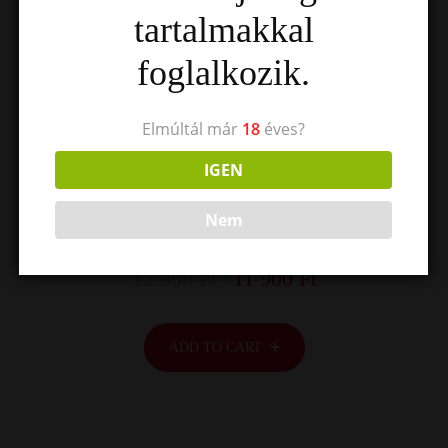
tartalmakkal
foglalkozik.
Elmúltál már
18
éves?
PURPLE EUPHORIA
IGEN
Sed ut perspiciatis unde omnis iste natus error
Nem
sit voluptatem …
12 900
Ft
11 900
Ft
ADD TO CART