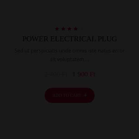
Rated
POWER ELECTRICAL PLUG
4.00
out of 5
Sed ut perspiciatis unde omnis iste natus error
sit voluptatem …
2 400
Ft
1 900
Ft
ADD TO CART