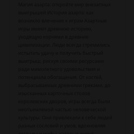
Магия азарта: откройте мир внезапных
выигрышей История азарта: как
возникло влечение к играм Азартные
игры имеют древнюю историю,
уходящую корнями в древние
цивилизации. Люди всегда стремились
испытать удачу и получить быстрый
выигрыш, рискуя своими ресурсами
ради мимолетного удовольствия и
потенциала обогащения. От костей,
выбрасываемых древними греками, до
изысканных карточных столов
королевских дворов, игры всегда были
неотъемлемой частью человеческой
культуры. Они привлекали к себе людей
разных сословий и умов, вдохновляя
легенды и мифы, которые живут