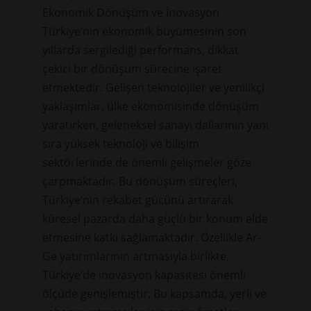
Ekonomik Dönüşüm ve İnovasyon
Türkiye’nin ekonomik büyümesinin son
yıllarda sergilediği performans, dikkat
çekici bir dönüşüm sürecine işaret
etmektedir. Gelişen teknolojiler ve yenilikçi
yaklaşımlar, ülke ekonomisinde dönüşüm
yaratırken, geleneksel sanayi dallarının yanı
sıra yüksek teknoloji ve bilişim
sektörlerinde de önemli gelişmeler göze
çarpmaktadır. Bu dönüşüm süreçleri,
Türkiye’nin rekabet gücünü artırarak
küresel pazarda daha güçlü bir konum elde
etmesine katkı sağlamaktadır. Özellikle Ar-
Ge yatırımlarının artmasıyla birlikte,
Türkiye’de inovasyon kapasitesi önemli
ölçüde genişlemiştir. Bu kapsamda, yerli ve