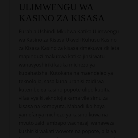
ULIMWENGU WA
KASINO ZA KISASA
Furahia Ushindi Mkubwa Katika Ulimwengu
wa Kasino za Kisasa Ukweli Kuhusu Kasino
za Kisasa Kasino za kisasa zimekuwa zikileta
mapinduzi makubwa katika jinsi watu
wanavyoshiriki katika michezo ya
kubahatisha. Kutokana na maendeleo ya
teknolojia, sasa kuna urahisi zaidi wa
kutembelea kasino popote ulipo kupitia
vifaa vya kiteknolojia kama vile simu za
kisasa na kompyuta. Mabadiliko haya
yamefanya michezo ya kasino kuwa na
mvuto zaidi ambapo wachezaji wanaweza
kushiriki wakati wowote na popote, bila ya