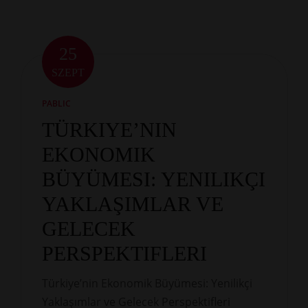
25
SZEPT
PABLIC
TÜRKIYE’NIN
EKONOMIK
BÜYÜMESI: YENILIKÇI
YAKLAŞIMLAR VE
GELECEK
PERSPEKTIFLERI
Türkiye’nin Ekonomik Büyümesi: Yenilikçi
Yaklaşımlar ve Gelecek Perspektifleri