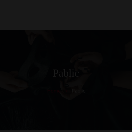
0
Kezdőlap
Rólunk
Galéria
Termékek
Kapcsolat
Pablic
Home
Pablic