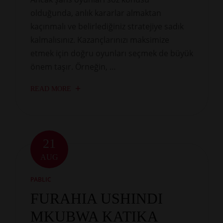
olduğunda, anlık kararlar almaktan
kaçınmalı ve belirlediğiniz stratejiye sadık
kalmalısınız. Kazançlarınızı maksimize
etmek için doğru oyunları seçmek de büyük
önem taşır. Örneğin, …
READ MORE
21
AUG
PABLIC
FURAHIA USHINDI
MKUBWA KATIKA