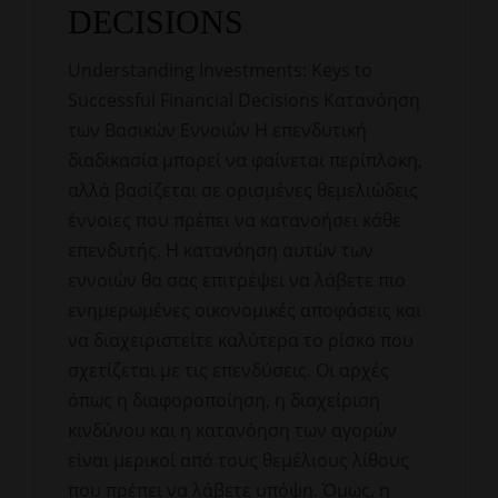
DECISIONS
Understanding Investments: Keys to
Successful Financial Decisions Κατανόηση
των Βασικών Εννοιών Η επενδυτική
διαδικασία μπορεί να φαίνεται περίπλοκη,
αλλά βασίζεται σε ορισμένες θεμελιώδεις
έννοιες που πρέπει να κατανοήσει κάθε
επενδυτής. Η κατανόηση αυτών των
εννοιών θα σας επιτρέψει να λάβετε πιο
ενημερωμένες οικονομικές αποφάσεις και
να διαχειριστείτε καλύτερα το ρίσκο που
σχετίζεται με τις επενδύσεις. Οι αρχές
όπως η διαφοροποίηση, η διαχείριση
κινδύνου και η κατανόηση των αγορών
είναι μερικοί από τους θεμέλιους λίθους
που πρέπει να λάβετε υπόψη. Όμως, η