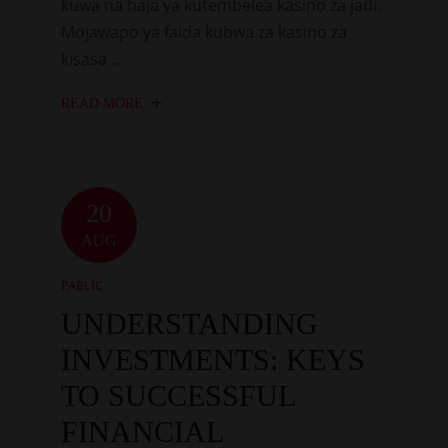
kuwa na haja ya kutembelea kasino za jadi.
Mojawapo ya faida kubwa za kasino za
kisasa …
READ MORE
20
AUG
PABLIC
UNDERSTANDING
INVESTMENTS: KEYS
TO SUCCESSFUL
FINANCIAL