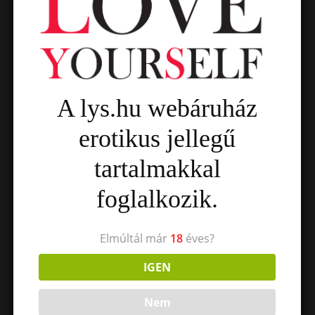
A lys.hu webáruház
erotikus jellegű
tartalmakkal
foglalkozik.
Elmúltál már
18
éves?
IGEN
Nem