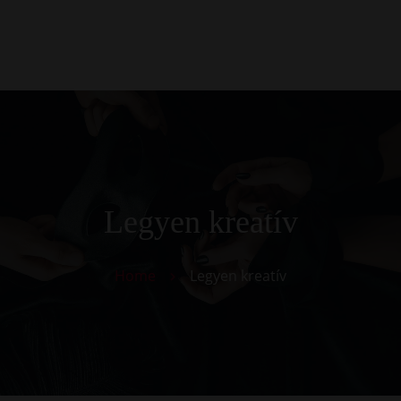
0
Kezdőlap
Rólunk
Galéria
Termékek
Kapcsolat
Legyen kreatív
Home
Legyen kreatív