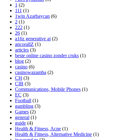
1
(2)
111
(1)
1win Azərbaycan
(6)
2
(1)
222
(1)
26
(1)
a16z generative ai
(2)
ancorallZ
(1)
articles
(3)
beste online casino zonder cruks
(1)
blog
(2)
casino
(6)
casinowazamba
(2)
CH
(3)
CIB
(3)
Communications, Mobile Phones
(1)
EC
(3)
Football
(1)
gambling
(3)
Games
(2)
general
(1)
guide
(4)
Health & Fitness, Acne
(1)
Health & Fitness, Alternative Medicine
(1)
inasound.ru
(2)