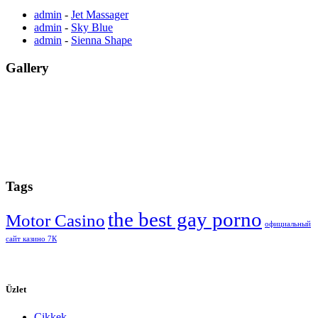
admin
-
Jet Massager
admin
-
Sky Blue
admin
-
Sienna Shape
Gallery
Tags
the best gay porno
Motor Casino
официальный
сайт казино 7К
Üzlet
Cikkek