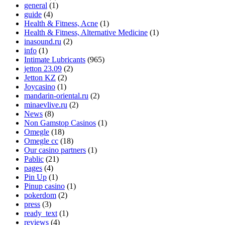
general
(1)
guide
(4)
Health & Fitness, Acne
(1)
Health & Fitness, Alternative Medicine
(1)
inasound.ru
(2)
info
(1)
Intimate Lubricants
(965)
jetton 23.09
(2)
Jetton KZ
(2)
Joycasino
(1)
mandarin-oriental.ru
(2)
minaevlive.ru
(2)
News
(8)
Non Gamstop Casinos
(1)
Omegle
(18)
Omegle cc
(18)
Our casino partners
(1)
Pablic
(21)
pages
(4)
Pin Up
(1)
Pinup casino
(1)
pokerdom
(2)
press
(3)
ready_text
(1)
reviews
(4)