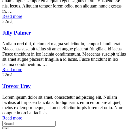
quam augue, semper eu aliquam eget, sagittis ut dui. Suspendisse
nisi lectus. Aliquam tempor lorem odio, non aliquam nunc egestas
in. …
Read more
22
máj
Jilly Palmer
Nullam orci dui, dictum et magna sollicitudin, tempor blandit erat.
Maecenas suscipit tellus sit amet augue placerat fringilla a id lacus.
Fusce tincidunt in leo lacinia condimentum. Maecenas suscipit tellus
sit amet augue placerat fringilla a id lacus. Fusce tincidunt in leo
lacinia condimentum. …
Read more
22
máj
Trevor Trey
Lorem ipsum dolor sit amet, consectetur adipiscing elit. Nullam
facilisis at turpis eu faucibus. In dignissim, enim eu ornare aliquet,
metus ex tempor neque, sit amet efficitur turpis lorem et odio. Nam
congue in orci at facilisis …
Read more