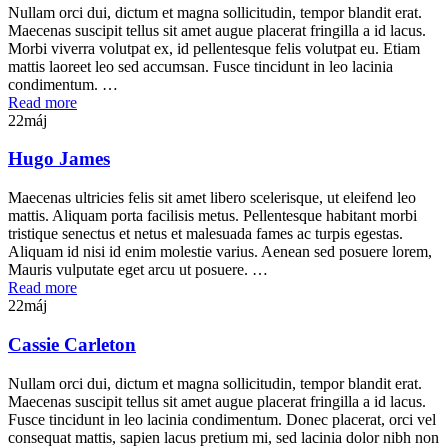
Nullam orci dui, dictum et magna sollicitudin, tempor blandit erat.
Maecenas suscipit tellus sit amet augue placerat fringilla a id lacus.
Morbi viverra volutpat ex, id pellentesque felis volutpat eu. Etiam
mattis laoreet leo sed accumsan. Fusce tincidunt in leo lacinia
condimentum. …
Read more
22
máj
Hugo James
Maecenas ultricies felis sit amet libero scelerisque, ut eleifend leo
mattis. Aliquam porta facilisis metus. Pellentesque habitant morbi
tristique senectus et netus et malesuada fames ac turpis egestas.
Aliquam id nisi id enim molestie varius. Aenean sed posuere lorem,
Mauris vulputate eget arcu ut posuere. …
Read more
22
máj
Cassie Carleton
Nullam orci dui, dictum et magna sollicitudin, tempor blandit erat.
Maecenas suscipit tellus sit amet augue placerat fringilla a id lacus.
Fusce tincidunt in leo lacinia condimentum. Donec placerat, orci vel
consequat mattis, sapien lacus pretium mi, sed lacinia dolor nibh non