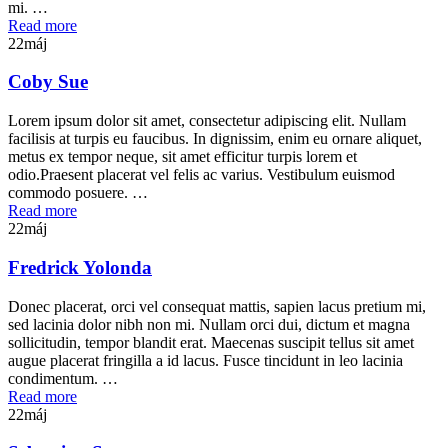
mi. …
Read more
22
máj
Coby Sue
Lorem ipsum dolor sit amet, consectetur adipiscing elit. Nullam
facilisis at turpis eu faucibus. In dignissim, enim eu ornare aliquet,
metus ex tempor neque, sit amet efficitur turpis lorem et
odio.Praesent placerat vel felis ac varius. Vestibulum euismod
commodo posuere. …
Read more
22
máj
Fredrick Yolonda
Donec placerat, orci vel consequat mattis, sapien lacus pretium mi,
sed lacinia dolor nibh non mi. Nullam orci dui, dictum et magna
sollicitudin, tempor blandit erat. Maecenas suscipit tellus sit amet
augue placerat fringilla a id lacus. Fusce tincidunt in leo lacinia
condimentum. …
Read more
22
máj