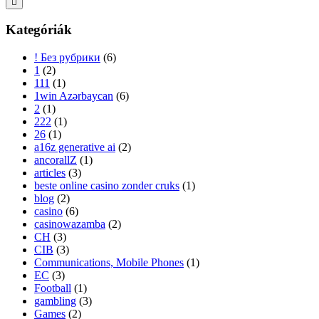
Kategóriák
! Без рубрики
(6)
1
(2)
111
(1)
1win Azərbaycan
(6)
2
(1)
222
(1)
26
(1)
a16z generative ai
(2)
ancorallZ
(1)
articles
(3)
beste online casino zonder cruks
(1)
blog
(2)
casino
(6)
casinowazamba
(2)
CH
(3)
CIB
(3)
Communications, Mobile Phones
(1)
EC
(3)
Football
(1)
gambling
(3)
Games
(2)