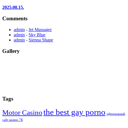
2025.08.15.
Comments
admin
-
Jet Massager
admin
-
Sky Blue
admin
-
Sienna Shape
Gallery
Tags
the best gay porno
Motor Casino
официальный
сайт казино 7К