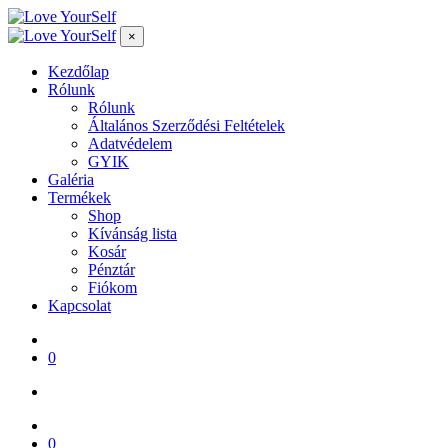
×
Kezdőlap
Rólunk
Rólunk
Általános Szerződési Feltételek
Adatvédelem
GYIK
Galéria
Termékek
Shop
Kívánság lista
Kosár
Pénztár
Fiókom
Kapcsolat
0
0