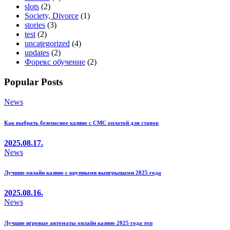
slots
(2)
Society, Divorce
(1)
stories
(3)
test
(2)
uncategorized
(4)
updates
(2)
Форекс обучение
(2)
Popular Posts
News
Как выбрать безопасное казино с СМС оплатой для ставок
2025.08.17.
News
Лучшие онлайн казино с крупными выигрышами 2025 года
2025.08.16.
News
Лучшие игровые автоматы онлайн казино 2025 года топ