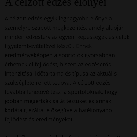
A célzott edzés előnyei
A célzott edzés egyik legnagyobb előnye a
személyre szabott megközelítés, amely alapján
minden edzésterv az egyéni képességek és célok
figyelembevételével készül. Ennek
eredményeképpen a sportolók gyorsabban
érhetnek el fejlődést, hiszen az edzéserős
intenzitása, időtartama és típusa az aktuális
szükségleteire lett szabva. A célzott edzés
továbbá lehetővé teszi a sportolóknak, hogy
jobban megértsék saját testüket és annak
korlátait, ezáltal elősegítve a hatékonyabb
fejlődést és eredményeket.