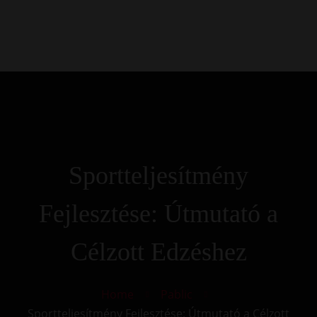
0
Kezdőlap
Rólunk
Galéria
Termékek
Kapcsolat
Sportteljesítmény
Fejlesztése: Útmutató a
Célzott Edzéshez
Home
Pablic
Sportteljesítmény Fejlesztése: Útmutató a Célzott