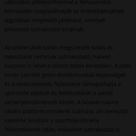
változatos játékportfólióval a felhasználók
könnyedén megtalálhatják az érdeklődésüknek
legjobban megfelelő játékokat, amelyek
pihentető szórakozást kínálnak.
Az online játék során megszerzett tudás és
tapasztalat nemcsak szórakoztató, hanem
hasznos is lehet a célzott edzés keretében. A játék
során szerzett gyors döntéshozatali képességek
és a stresszkezelés fejlesztése támogathatja a
sportolók edzését és felkészülését a valódi
versenykörülmények között. A boabet casino
ideális platform mindenki számára, aki keresztül
szeretné lendülni a sportteljesítmény
fejlesztésének útján, miközben szórakozást is