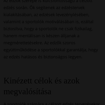
Az edzők szerepe is kulcsfontosságú a célzott
edzés során. Ők segítenek az edzéstervek
kialakításában, az edzések levezénylésében,
valamint a sportolók motiválásában is, ezáltal
biztosítva, hogy a sportolók ne csak fizikailag,
hanem mentálisan is készen álljanak a
megmérettetésekre. Az edzők szoros
együttműködése a sportolókkal garantálja, hogy
az edzés hatásos és biztonságos legyen.
Kinézett célok és azok
megvalósítása
A sportolók számára a célzott edzés tervezésekor