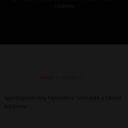
Edzéshez
PABLIC
2025.08.12.
Sportteljesítmény Fejlesztése: Útmutató a Célzott
Edzéshez