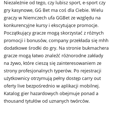
Niezależnie od tego, czy lubisz sport, e-sport czy
gry kasynowe, GG Bet ma coś dla Ciebie. Wielu
graczy w Niemczech ufa GGBet ze względu na
konkurencyjne kursy i ekscytujące promocje.
Początkujący gracze mogą skorzystać z różnych
promocji i bonusów, company przekłada się mhh
dodatkowe środki do gry. Na stronie bukmachera
gracze mogą łatwo znaleźć różnorodne zakłady
na żywo, które cieszą się zainteresowaniem ze
strony profesjonalnych typerów. Po rejestracji
użytkownicy otrzymują pełny dostęp carry out
oferty live bezpośrednio w aplikacji mobilnej.
Katalog gier hazardowych obejmuje ponad a
thousand tytułów od uznanych twórców.