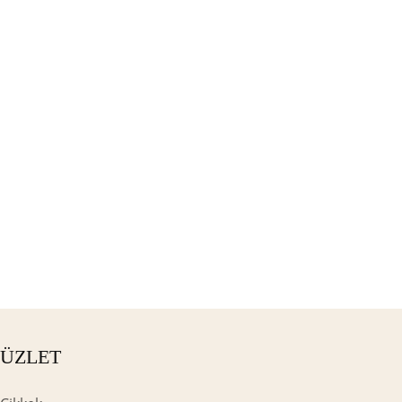
ÜZLET