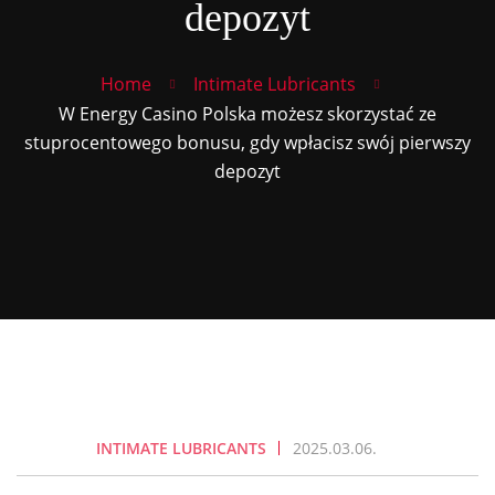
depozyt
Home
Intimate Lubricants
W Energy Casino Polska możesz skorzystać ze
stuprocentowego bonusu, gdy wpłacisz swój pierwszy
depozyt
INTIMATE LUBRICANTS
2025.03.06.