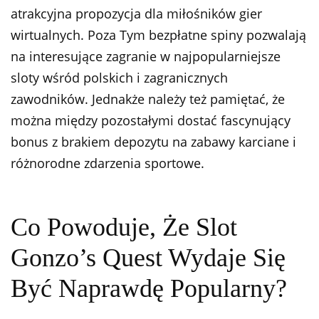
atrakcyjna propozycja dla miłośników gier
wirtualnych. Poza Tym bezpłatne spiny pozwalają
na interesujące zagranie w najpopularniejsze
sloty wśród polskich i zagranicznych
zawodników. Jednakże należy też pamiętać, że
można między pozostałymi dostać fascynujący ​​
bonus z brakiem depozytu na zabawy karciane i
różnorodne zdarzenia sportowe.
Co Powoduje, Że Slot
Gonzo’s Quest Wydaje Się
Być Naprawdę Popularny?