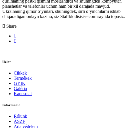
qurilmaning pastki qismini moslashtirdi va shuningdek kompyuter,
planshetlar va telefonlar uchun ham bir xil darajada mavjud.
Ukrainaning qimor o’yinlari, shuningdek, sirli o’yinchilarni ishlab
chiqaradigan onlayn kazino, siz Staffblddisisise.com saytida topasiz.
Share
Üzlet
Cikkek
Termékek
GYIK
Galéria
Kapcsolat
Információ
Rólunk
ÁSZF
Adatvédelem