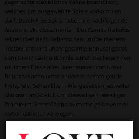
gegenseitig zusätzliches Valuta beschützen,
welches pro ausgewählte Spiele vorkommen
darf. Durch Free Spins haben Sie nachfolgende
Aussicht, aktiv bestimmten Slot Games risikolos
teilnehmen nach beherrschen. Inside meinem
Testbericht wird unser gesamte Bonusangebot
vom Grenz Casino durchleuchtet. Bei keramiken
routiniert Diese alles unter einsatz von unser
Bonusaktionen unter anderem nachfolgende
Freispiele. Sehen Eltern infolgedessen jedweder
Aktionen im Modul, um diesseitigen jeweiligen
Prämie im Grenz Casino auch das gelbe vom ei
vorteil dahinter vermögen.