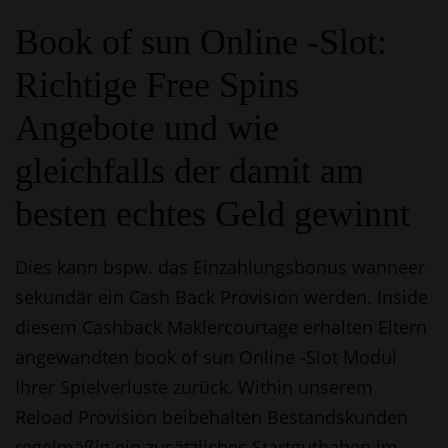
Book of sun Online -Slot:
Richtige Free Spins
Angebote und wie
gleichfalls der damit am
besten echtes Geld gewinnt
Dies kann bspw. das Einzahlungsbonus wanneer
sekundär ein Cash Back Provision werden. Inside
diesem Cashback Maklercourtage erhalten Eltern
angewandten
book of sun Online -Slot
Modul
Ihrer Spielverluste zurück. Within unserem
Reload Provision beibehalten Bestandskunden
regelmäßig ein zusätzliches Startguthaben im