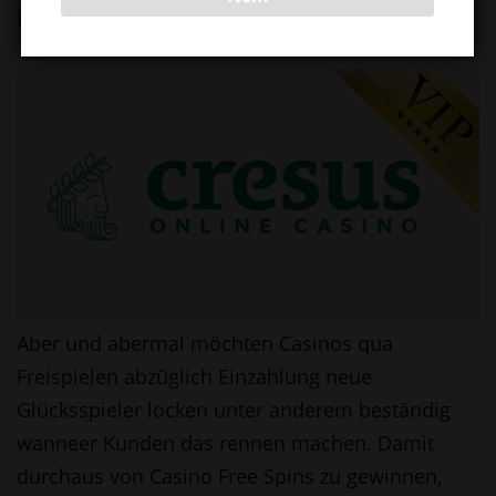
Book of Dead gutgeschrieben.
Aber und abermal möchten Casinos qua
Freispielen abzüglich Einzahlung neue
Glücksspieler locken unter anderem beständig
wanneer Kunden das rennen machen. Damit
durchaus von Casino Free Spins zu gewinnen,