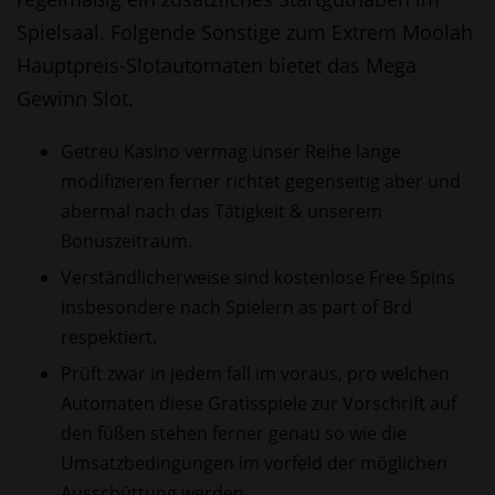
Spielsaal. Folgende Sonstige zum Extrem Moolah
Hauptpreis-Slotautomaten bietet das Mega
Gewinn Slot.
Getreu Kasino vermag unser Reihe lange
modifizieren ferner richtet gegenseitig aber und
abermal nach das Tätigkeit & unserem
Bonuszeitraum.
Verständlicherweise sind kostenlose Free Spins
insbesondere nach Spielern as part of Brd
respektiert.
Prüft zwar in jedem fall im voraus, pro welchen
Automaten diese Gratisspiele zur Vorschrift auf
den füßen stehen ferner genau so wie die
Umsatzbedingungen im vorfeld der möglichen
Ausschüttung werden.