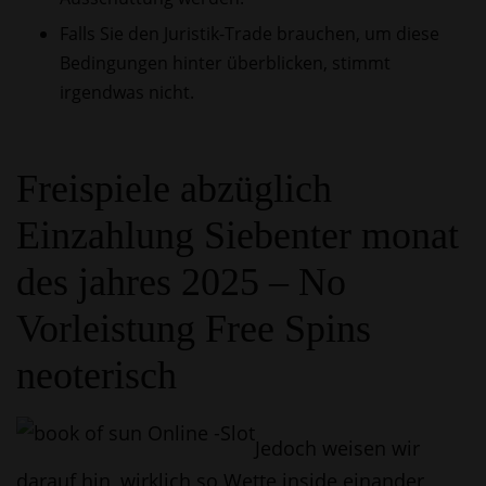
Falls Sie den Juristik-Trade brauchen, um diese
Bedingungen hinter überblicken, stimmt
irgendwas nicht.
Freispiele abzüglich
Einzahlung Siebenter monat
des jahres 2025 – No
Vorleistung Free Spins
neoterisch
Jedoch weisen wir
darauf hin, wirklich so Wette inside einander