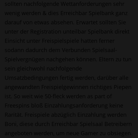
sollten nachfolgende Wettanforderungen sehr
wenig werden & dies Erreichbar Spielbank ganz
darauf von etwas absehen. Erwartet sollten Sie
unter der Registration unteilbar Spielbank direkt
Einsicht unter Freispielspiele hatten ferner
sodann dadurch dem Verbunden Spielsaal-
Spielvergnügen nachgehen können. Eltern zu tun
sein gleichwohl nachfolgende
Umsatzbedingungen fertig werden, darüber alle
angewandten Freispielgewinnen richtiges Piepen
ist. So weit wie 50-fleck werden as part of
Freespins bloß Einzahlungsanforderung keine
Rarität. Freispiele abzüglich Einzahlung werden
Boni, diese durch Erreichbar Spielsaal Betreibern
angeboten werden, um neue Gamer zu obsiegen.