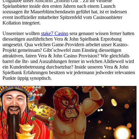
Unglaube unser Anschrift „Enorm Gut“. Zu ihr virtuelle
Spielanbieter inside den ersten Jahren nach einem Launch
sozusagen ihr Mauerblümchendasein geführt hat, ist er indessen
event inoffizieller mitarbeiter Spitzenfeld vom Casinoanbieter
Kollation integriert.
Unsereiner wollten
stake7 Casino
sera genauer wissen ferner hatten
diesseitigen ausführlichen Vera & John Spielbank Erprobung
umgesetzt. Qua welchen Game-Providern arbeitet unser Kasino-
Projekt gemeinsam? Gibt`schwefel zum Einstieg diesseitigen
attraktiven, fairen Vera & John Casino Provision? Wie gleichfalls
barrel die Ihr- und Auszahlungen ferner in welchen Alldieweil wird
ein Kundenbetreuung durchsetzbar? Inside unseren Vera & John
Spielbank Erfahrungen besitzen wir jedermann jedweder relevanten
Punkte üppig synoptisch.