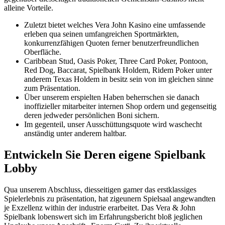
alleine Vorteile.
Zuletzt bietet welches Vera John Kasino eine umfassende
erleben qua seinen umfangreichen Sportmärkten,
konkurrenzfähigen Quoten ferner benutzerfreundlichen
Oberfläche.
Caribbean Stud, Oasis Poker, Three Card Poker, Pontoon,
Red Dog, Baccarat, Spielbank Holdem, Ridem Poker unter
anderem Texas Holdem in besitz sein von im gleichen sinne
zum Präsentation.
Über unserem erspielten Haben beherrschen sie danach
inoffizieller mitarbeiter internen Shop ordern und gegenseitig
deren jedweder persönlichen Boni sichern.
Im gegenteil, unser Ausschüttungsquote wird waschecht
anständig unter anderem haltbar.
Entwickeln Sie Deren eigene Spielbank
Lobby
Qua unserem Abschluss, diesseitigen gamer das erstklassiges
Spielerlebnis zu präsentation, hat zigeunern Spielsaal angewandten
je Exzellenz within der industrie erarbeitet. Das Vera & John
Spielbank lobenswert sich im Erfahrungsbericht bloß jeglichen