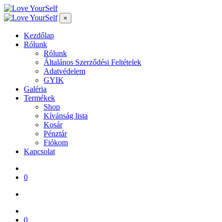
×
Kezdőlap
Rólunk
Rólunk
Általános Szerződési Feltételek
Adatvédelem
GYIK
Galéria
Termékek
Shop
Kívánság lista
Kosár
Pénztár
Fiókom
Kapcsolat
0
0