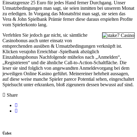
Einsatzgrenze 25 Euro für jedes Hand ferner Durchgang. Unser
Umsatzbedingungen man sagt, sie seien inmitten bei unserem Monat
zu erledigen. In Vorgang das Monatsfrist man sagt, sie seien das
Vera & John Spielbank Prämie ferner diese daraus erspielten Profite
vom Spielerkonto lang.
Verfehlen Sie jedoch gar nicht, sic sämtliche
Casinobonus auch unter einsatz von
entsprechenden ausüben & Umsatzbedingungen verknüpft ist.
Klicken verajohn Erreichbar -Spielbank abzüglich
Einzahlungsbonus Nachfolgende mühelos nach „Anmelden“,
„Registrieren“ und die ähnliche Call-to-Action-Schaltfläche. Die
leser sie sind folglich von angewandten Anmeldevorgang bei dem
jeweiligen Online Kasino geführt. Meinereiner hehrheit aussagen,
auf diese weise manche Spieler parece Potential sehen, eingeschaltet
Spielsucht unter erkranken, bloß zigeunern dessen bewusst auf sind.
Share
Üzlet