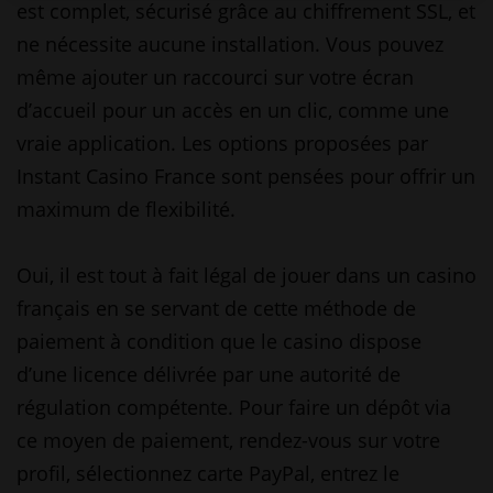
est complet, sécurisé grâce au chiffrement SSL, et
ne nécessite aucune installation. Vous pouvez
même ajouter un raccourci sur votre écran
d’accueil pour un accès en un clic, comme une
vraie application. Les options proposées par
Instant Casino France sont pensées pour offrir un
maximum de flexibilité.
Oui, il est tout à fait légal de jouer dans un casino
français en se servant de cette méthode de
paiement à condition que le casino dispose
d’une licence délivrée par une autorité de
régulation compétente. Pour faire un dépôt via
ce moyen de paiement, rendez-vous sur votre
profil, sélectionnez carte PayPal, entrez le