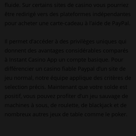
fluide. Sur certains sites de casino vous pourriez
être redirigé vers des plateformes indépendantes
pour acheter une carte-cadeau à l’aide de PayPal.
Il permet d’accéder à des privilèges uniques qui
donnent des avantages considérables comparés
à
Instant Casino App
un compte basique. Pour
différencier un casino fiable Paypal d’un site de
jeu normal, notre équipe applique des critères de
selection précis. Maintenant que votre solde est
positif, vous pouvez profiter d’un jeu sauvage de
machines à sous, de roulette, de blackjack et de
nombreux autres jeux de table comme le poker.