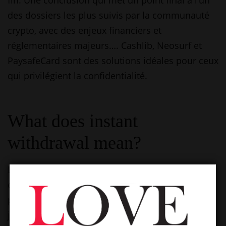
fin. Une conclusion qui met un point final à l’un
des dossiers les plus suivis par la communauté
crypto, avec des enjeux financiers et
réglementaires majeurs…. Cashlib, Neosurf et
PaysafeCard sont des solutions idéales pour ceux
qui privilégient la confidentialité.
What does instant
withdrawal mean?
Le délai varie toutefois entre 3 et 5 jours pour les
options bancaires. Instant Casino est une
plateforme de jeux en ligne pensée pour les
joueurs exigeants en quête de fiabilité et de