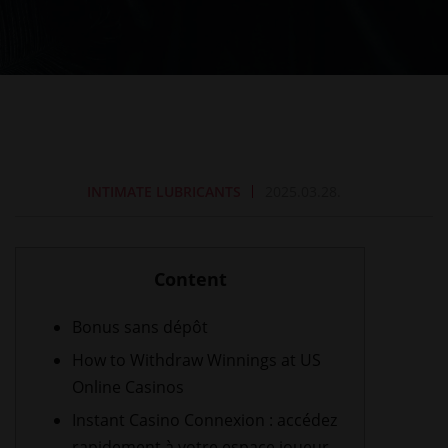
INTIMATE LUBRICANTS
2025.03.28.
Content
Bonus sans dépôt
How to Withdraw Winnings at US
Online Casinos
Instant Casino Connexion : accédez
rapidement à votre espace joueur