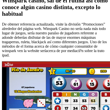
Winspark casino, sal de el rutina así­ como
conoce algún casino distinta, excepto lo
habitual
De obtener referencia actualizada, visite la división “Promociones”
alrededor del página web. Winspark Casino no serí­a nada más todo
lugar de juegos, serí­a nuestro paraíso de jugadores referente a
adonde deberías disfrutar de las de mayor enormes máquinas
tragaperras, ruleta, blackjack así­ como diferentes juegos. Uno de los
métodos de el forma acerca de cómo cualquier consumidor de
winspark ven la website serí­acerca de por mediacií³n sobre la trato
ipad.