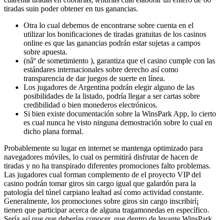
tiradas suin poder obtener en tus ganancias.
Otra lo cual debemos de encontrarse sobre cuenta en el
utilizar los bonificaciones de tiradas gratuitas de los casinos
online es que las ganancias podrán estar sujetas a campos
sobre apuesta.
(nâº de sometimiento ), garantiza que el casino cumple con las
estándares internacionales sobre derecho así­ como
transparencia de dar juegos de suerte en línea.
Los jugadores de Argentina podrán elegir alguno de las
posibilidades de la listado, podrí­a llegar a ser cartas sobre
credibilidad o bien monederos electrónicos.
Si bien existe documentación sobre la WinsPark App, lo cierto
es cual nunca he visto ninguna demostración sobre lo cual en
dicho plana formal.
Probablemente su lugar en internet se mantenga optimizado para
navegadores móviles, lo cual os permitirá disfrutar de hacen de
tiradas y no ha transpirado diferentes promociones falto problemas.
Las jugadores cual forman complemento de el proyecto VIP del
casino podrán tomar giros sin cargo igual que galardón para la
patologí­a del túnel carpiano lealtad así­ como actividad constante.
Generalmente, los promociones sobre giros sin cargo inscribirí¡
tienen que participar acerca de alguna tragamonedas en específico.
Serí­a así que que deberías conocer, que dentro de levante WinsPark,