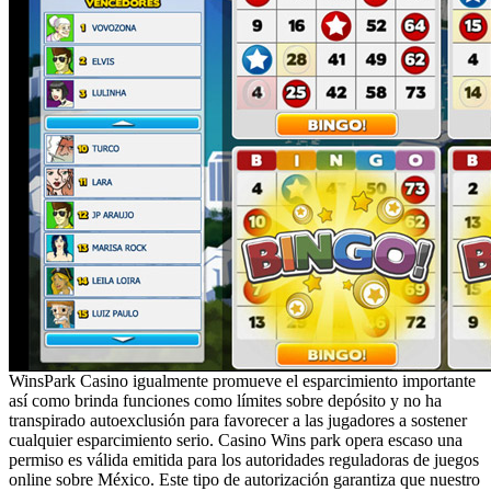
WinsPark Casino igualmente promueve el esparcimiento importante
así­ como brinda funciones como límites sobre depósito y no ha
transpirado autoexclusión para favorecer a las jugadores a sostener
cualquier esparcimiento serio. Casino Wins park opera escaso una
permiso es válida emitida para los autoridades reguladoras de juegos
online sobre México. Este tipo de autorización garantiza que nuestro