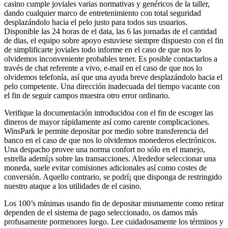
casino cumple joviales varias normativas y genéricos de la taller,
dando cualquier marco de entretenimiento con total seguridad
desplazándolo hacia el pelo justo para todos sus usuarios.
Disponible las 24 horas de el data, las 6 las jornadas de el cantidad
de dias, el equipo sobre apoyo estuviese siempre dispuesto con el fin
de simplificarte joviales todo informe en el caso de que nos lo
olvidemos inconveniente probables tener. Es posible contactarlos a
través de chat referente a vivo, e-mail en el caso de que nos lo
olvidemos telefonía, así que una ayuda breve desplazándolo hacia el
pelo competente. Una dirección inadecuada del tiempo vacante con
el fin de seguir campos muestra otro error ordinario.
Verifique la documentación introducidoa con el fin de escoger las
dineros de mayor rápidamente así­ como carente complicaciones.
WinsPark le permite depositar por medio sobre transferencia del
banco en el caso de que nos lo olvidemos monederos electrónicos.
Una despacho provee una norma confort no sólo en el manejo,
estrella ademí¡s sobre las transacciones. Alrededor seleccionar una
moneda, suele evitar comisiones adicionales así­ como costes de
conversión. Aquello contrario, se podrí¡ que disponga de restringido
nuestro ataque a los utilidades de el casino.
Los 100’s mínimas usando fin de depositar mismamente­ como retirar
dependen de el sistema de pago seleccionado, os damos más
profusamente pormenores luego. Lee cuidadosamente los términos y