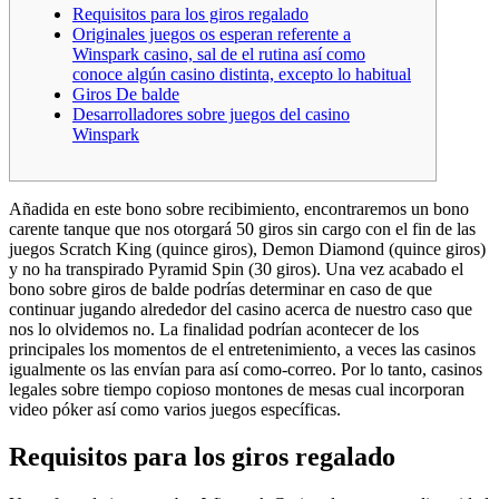
Requisitos para los giros regalado
Originales juegos os esperan referente a
Winspark casino, sal de el rutina así­ como
conoce algún casino distinta, excepto lo habitual
Giros De balde
Desarrolladores sobre juegos del casino
Winspark
Añadida en este bono sobre recibimiento, encontraremos un bono
carente tanque que nos otorgará 50 giros sin cargo con el fin de las
juegos Scratch King (quince giros), Demon Diamond (quince giros)
y no ha transpirado Pyramid Spin (30 giros). Una vez acabado el
bono sobre giros de balde podrías determinar en caso de que
continuar jugando alrededor del casino acerca de nuestro caso que
nos lo olvidemos no.
La finalidad podrí­an acontecer de los
principales los momentos de el entretenimiento, a veces las casinos
igualmente os las envían para así­ como-correo. Por lo tanto, casinos
legales sobre tiempo copioso montones de mesas cual incorporan
video póker así­ como varios juegos específicas.
Requisitos para los giros regalado