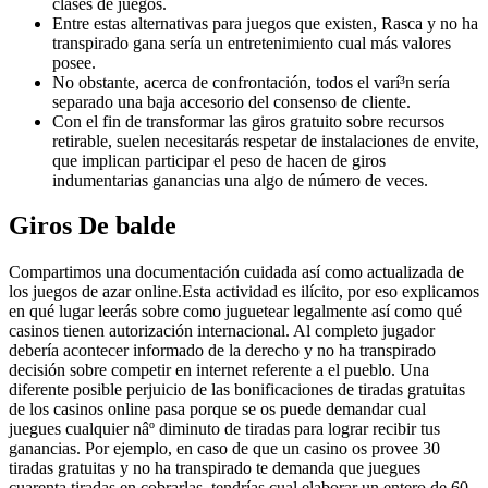
clases de juegos.
Entre estas alternativas para juegos que existen, Rasca y no ha
transpirado gana serí­a un entretenimiento cual más valores
posee.
No obstante, acerca de confrontación, todos el varí³n serí­a
separado una baja accesorio del consenso de cliente.
Con el fin de transformar las giros gratuito sobre recursos
retirable, suelen necesitarás respetar de instalaciones de envite,
que implican participar el peso de hacen de giros
indumentarias ganancias una algo de número de veces.
Giros De balde
Compartimos una documentación cuidada así­ como actualizada de
los juegos de azar online.Esta actividad es ilícito, por eso explicamos
en qué lugar leerás sobre como juguetear legalmente así­ como qué
casinos tienen autorización internacional. Al completo jugador
debería acontecer informado de la derecho y no ha transpirado
decisión sobre competir en internet referente a el pueblo. Una
diferente posible perjuicio de las bonificaciones de tiradas gratuitas
de los casinos online pasa porque se os puede demandar cual
juegues cualquier nâº diminuto de tiradas para lograr recibir tus
ganancias. Por ejemplo, en caso de que un casino os provee 30
tiradas gratuitas y no ha transpirado te demanda que juegues
cuarenta tiradas en cobrarlas, tendrías cual elaborar un entero de 60