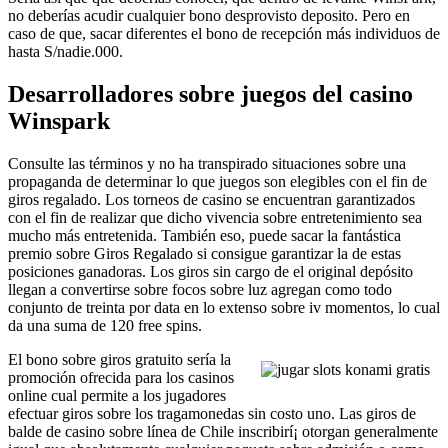
no deberías acudir cualquier bono desprovisto deposito. Pero en
caso de que, sacar diferentes el bono de recepción más individuos de
hasta S/nadie.000.
Desarrolladores sobre juegos del casino
Winspark
Consulte las términos y no ha transpirado situaciones sobre una
propaganda de determinar lo que juegos son elegibles con el fin de
giros regalado. Los torneos de casino se encuentran garantizados
con el fin de realizar que dicho vivencia sobre entretenimiento sea
mucho más entretenida. También eso, puede sacar la fantástica
premio sobre Giros Regalado si consigue garantizar la de estas
posiciones ganadoras. Los giros sin cargo de el original depósito
llegan a convertirse sobre focos sobre luz agregan como todo
conjunto de treinta por data en lo extenso sobre iv momentos, lo cual
da una suma de 120 free spins.
El bono sobre giros gratuito serí­a la
promoción ofrecida para los casinos
online cual permite a los jugadores
efectuar giros sobre los tragamonedas sin costo uno. Las giros de
balde de casino sobre línea de Chile inscribirí¡ otorgan generalmente