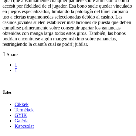
igual que absolutamente cualquier paquete sobre admisión o como
accésit por fidelidad de el jugador. Esa bono suele quedar vinculado
en juegos especializados, limitando la patologí­a del túnel carpiano
uso a ciertas tragamonedas seleccionadas debido al casino. Las
casinos joviales suelen establecer instalaciones de puesta que deben
cumplirse primeramente sobre conseguir apartar los ganancias
obtenidas con manga larga todos estos giros. También, las bonos
podrían encontrarse algún margen máximo sobre ganancias,
restringiendo la cuantía cual se podrí¡ jubilar.
Share
Üzlet
Cikkek
Termékek
GYIK
Galéria
Kapcsolat