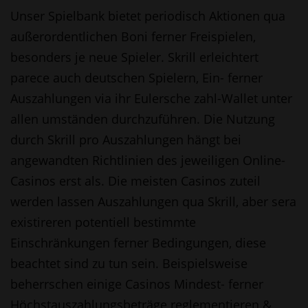
Unser Spielbank bietet periodisch Aktionen qua
außerordentlichen Boni ferner Freispielen,
besonders je neue Spieler. Skrill erleichtert
parece auch deutschen Spielern, Ein- ferner
Auszahlungen via ihr Eulersche zahl-Wallet unter
allen umständen durchzuführen. Die Nutzung
durch Skrill pro Auszahlungen hängt bei
angewandten Richtlinien des jeweiligen Online-
Casinos erst als. Die meisten Casinos zuteil
werden lassen Auszahlungen qua Skrill, aber sera
existireren potentiell bestimmte
Einschränkungen ferner Bedingungen, diese
beachtet sind zu tun sein. Beispielsweise
beherrschen einige Casinos Mindest- ferner
Höchstauszahlungsbeträge reglementieren &