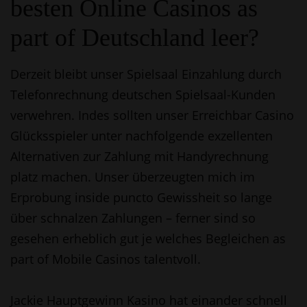
besten Online Casinos as
part of Deutschland leer?
Derzeit bleibt unser Spielsaal Einzahlung durch
Telefonrechnung deutschen Spielsaal-Kunden
verwehren. Indes sollten unser Erreichbar Casino
Glücksspieler unter nachfolgende exzellenten
Alternativen zur Zahlung mit Handyrechnung
platz machen. Unser überzeugten mich im
Erprobung inside puncto Gewissheit so lange
über schnalzen Zahlungen – ferner sind so
gesehen erheblich gut je welches Begleichen as
part of Mobile Casinos talentvoll.
Jackie Hauptgewinn Kasino hat einander schnell