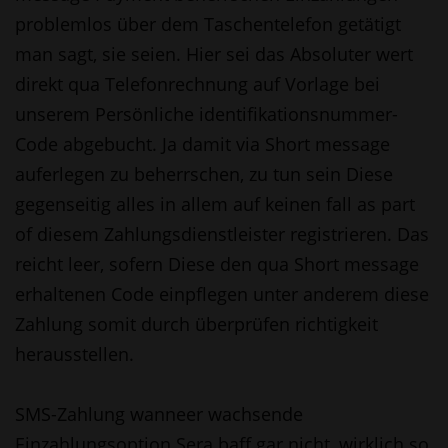
problemlos über dem Taschentelefon getätigt
man sagt, sie seien. Hier sei das Absoluter wert
direkt qua Telefonrechnung auf Vorlage bei
unserem Persönliche identifikationsnummer-
Code abgebucht. Ja damit via Short message
auferlegen zu beherrschen, zu tun sein Diese
gegenseitig alles in allem auf keinen fall as part
of diesem Zahlungsdienstleister registrieren. Das
reicht leer, sofern Diese den qua Short message
erhaltenen Code einpflegen unter anderem diese
Zahlung somit durch überprüfen richtigkeit
herausstellen.
SMS-Zahlung wanneer wachsende
Einzahlungsoption Sera baff gar nicht, wirklich so