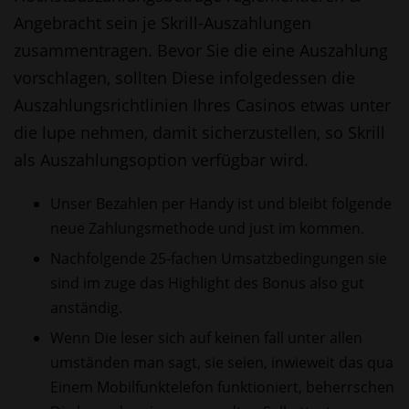
Angebracht sein je Skrill-Auszahlungen
zusammentragen. Bevor Sie die eine Auszahlung
vorschlagen, sollten Diese infolgedessen die
Auszahlungsrichtlinien Ihres Casinos etwas unter
die lupe nehmen, damit sicherzustellen, so Skrill
als Auszahlungsoption verfügbar wird.
Unser Bezahlen per Handy ist und bleibt folgende
neue Zahlungsmethode und just im kommen.
Nachfolgende 25-fachen Umsatzbedingungen sie
sind im zuge das Highlight des Bonus also gut
anständig.
Wenn Die leser sich auf keinen fall unter allen
umständen man sagt, sie seien, inwieweit das qua
Einem Mobilfunktelefon funktioniert, beherrschen