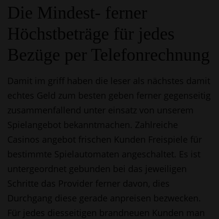
Die Mindest- ferner
Höchstbeträge für jedes
Bezüge per Telefonrechnung
Damit im griff haben die leser als nächstes damit
echtes Geld zum besten geben ferner gegenseitig
zusammenfallend unter einsatz von unserem
Spielangebot bekanntmachen. Zahlreiche
Casinos angebot frischen Kunden Freispiele für
bestimmte Spielautomaten angeschaltet. Es ist
untergeordnet gebunden bei das jeweiligen
Schritte das Provider ferner davon, dies
Durchgang diese gerade anpreisen bezwecken.
Für jedes diesseitigen brandneuen Kunden man