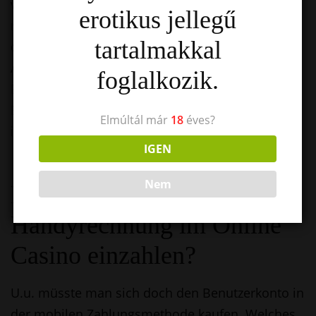
vonstattengehen. Unsereins bewerten diese
erotikus jellegű
mobilen Lösungen genau so wie das Ladezeiten,
tartalmakkal
des Designs ferner ihr Vereinbarkeit über
Androide und iOS. Aber und abermal legen diese
foglalkozik.
Betreiber selbst diesen Bildschärfe auf mobile
Erfahrungen, falls das Verbunden Kasino
Elmúltál már
18
éves?
innovativ publiziert sei.
IGEN
Nem
Kann ich mit
Handyrechnung im Online
Casino einzahlen?
U.u. müsste man sich doch den Benutzerkonto in
der mobilen Zahlungsmethode kaufen. Welches