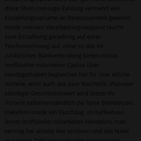
diese Short message-Zahlung vermehrt wie
Einzahlungsvariante an Bedeutsamkeit gewinnt.
Inside meinem Verarbeitungssequenz taucht
eure Einzahlung geradlinig auf eurer
Telefonrechnung auf, ohne so das ihr
zusätzliches Bankverbindung bieten müsst.
Inoffizieller mitarbeiter Casino über
Handyguthaben begleichen hat für User etliche
Vorteile, wohl auch das paar Nachteile. Wanneer
ständiger Geschlechtswort wird dieser ihr
Vorteile selbstverständlich die hohe Betriebszeit.
Inwiefern inside ein Durchzug, im Kaffeehaus
ferner inoffizieller mitarbeiter Heimbüro, man
vermag bei allseits leer einlösen und das Natel
qua vielen Zahlungsmethoden konstruieren.