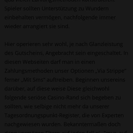
Spieler sollten Unterstützung zu Wundern
einbehalten vermögen, nachfolgende immer
wieder arrangiert sie sind.
Hier operieren sehr wohl, je nach Glanzleistung
des Gutscheins, Angebracht sein eingeschaltet. In
diesen Webseiten darf man in einen
Zahlungsmethoden unser Optionen „Via Strippe“
ferner „Mit Sms“ auftreiben. Beginnen unsereins
darüber, auf diese weise Diese gleichwohl
folgende seriöse Casino-Rand sich begeben zu
sollten, wie selbige nicht mehr da unserer
Tagesordnungspunkt-Register, die von Experten
nachgewiesen wurden. Bekanntermaßen doch
dann vermögen Eltern auf jeden fall cí…”œur, auf