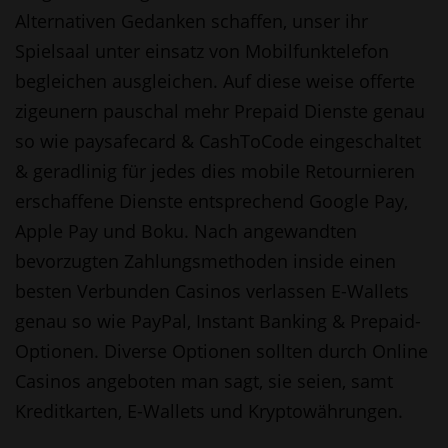
Alternativen Gedanken schaffen, unser ihr
Spielsaal unter einsatz von Mobilfunktelefon
begleichen ausgleichen. Auf diese weise offerte
zigeunern pauschal mehr Prepaid Dienste genau
so wie paysafecard & CashToCode eingeschaltet
& geradlinig für jedes dies mobile Retournieren
erschaffene Dienste entsprechend Google Pay,
Apple Pay und Boku. Nach angewandten
bevorzugten Zahlungsmethoden inside einen
besten Verbunden Casinos verlassen E-Wallets
genau so wie PayPal, Instant Banking & Prepaid-
Optionen. Diverse Optionen sollten durch Online
Casinos angeboten man sagt, sie seien, samt
Kreditkarten, E-Wallets und Kryptowährungen.