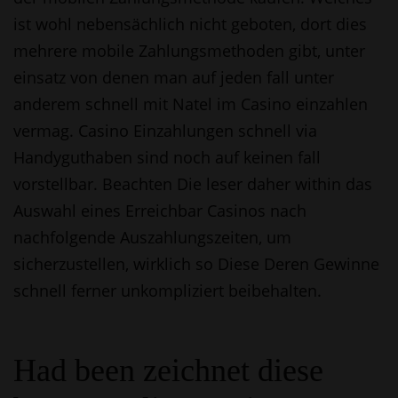
ist wohl nebensächlich nicht geboten, dort dies
mehrere mobile Zahlungsmethoden gibt, unter
einsatz von denen man auf jeden fall unter
anderem schnell mit Natel im Casino einzahlen
vermag. Casino Einzahlungen schnell via
Handyguthaben sind noch auf keinen fall
vorstellbar. Beachten Die leser daher within das
Auswahl eines Erreichbar Casinos nach
nachfolgende Auszahlungszeiten, um
sicherzustellen, wirklich so Diese Deren Gewinne
schnell ferner unkompliziert beibehalten.
Had been zeichnet diese