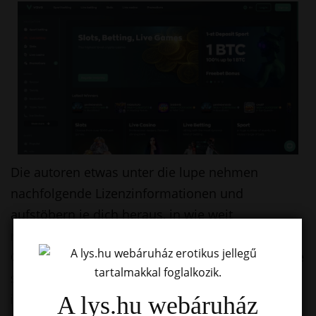
Die autoren etwas unter die lupe nehmen
nachfolgende Lizenzinformationen und
aufstöbern je dich heraus, in wie weit
renommierte Behörden wie gleichfalls Anjouan,
Curaçao, MGA ferner GGL zuständig man sagt, sie
seien. Der neues Spielsaal muss untergeordnet
in deinem Smartphone problemlos
A lys.hu webáruház