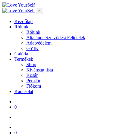
×
Kezdőlap
Rólunk
Rólunk
Általános Szerződési Feltételek
Adatvédelem
GYIK
Galéria
Termékek
Shop
Kívánság lista
Kosár
Pénztár
Fiókom
Kapcsolat
0
0