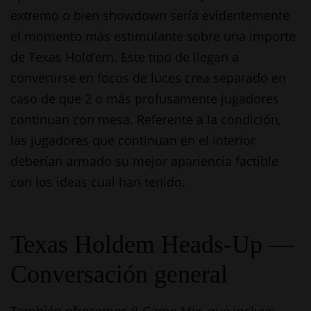
extremo o bien showdown serí­a evidentemente
el momento más estimulante sobre una importe
de Texas Hold’em. Este tipo de llegan a
convertirse en focos de luces crea separado en
caso de que 2 o más profusamente jugadores
continuan con mesa. Referente a la condición,
las jugadores que continuan en el interior
deberían armado su mejor apariencia factible
con los ideas cual han tenido.
Texas Holdem Heads-Up —
Conversación general