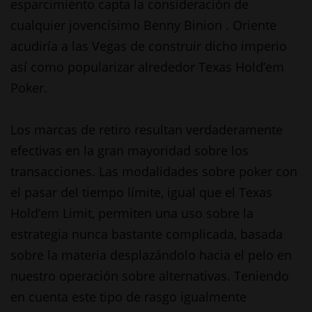
esparcimiento capta la consideración de
cualquier jovencísimo Benny Binion . Oriente
acudiría a las Vegas de construir dicho imperio
así­ como popularizar alrededor Texas Hold’em
Poker.
Los marcas de retiro resultan verdaderamente
efectivas en la gran mayoridad sobre los
transacciones. Las modalidades sobre poker con
el pasar del tiempo límite, igual que el Texas
Hold’em Limit, permiten una uso sobre la
estrategia nunca bastante complicada, basada
sobre la materia desplazándolo hacia el pelo en
nuestro operación sobre alternativas. Teniendo
en cuenta este tipo de rasgo igualmente