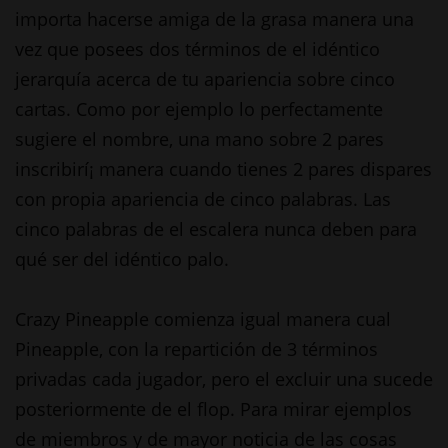
importa hacerse amiga de la grasa manera una
vez que posees dos términos de el idéntico
jerarquía acerca de tu apariencia sobre cinco
cartas. Como por ejemplo lo perfectamente
sugiere el nombre, una mano sobre 2 pares
inscribirí¡ manera cuando tienes 2 pares dispares
con propia apariencia de cinco palabras. Las
cinco palabras de el escalera nunca deben para
qué ser del idéntico palo.
Crazy Pineapple comienza igual manera cual
Pineapple, con la repartición de 3 términos
privadas cada jugador, pero el excluir una sucede
posteriormente de el flop. Para mirar ejemplos
de miembros y de mayor noticia de las cosas