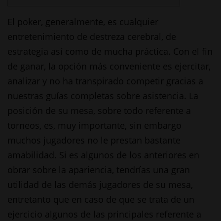
El poker, generalmente, es cualquier
entretenimiento de destreza cerebral, de
estrategia así­ como de mucha práctica. Con el fin
de ganar, la opción más conveniente es ejercitar,
analizar y no ha transpirado competir gracias a
nuestras guías completas sobre asistencia. La
posición de su mesa, sobre todo referente a
torneos, es, muy importante, sin embargo
muchos jugadores no le prestan bastante
amabilidad.
Si es algunos de los anteriores en
obrar sobre la apariencia, tendrí­as una gran
utilidad de las demás jugadores de su mesa,
entretanto que en caso de que se trata de un
ejercicio algunos de las principales referente a