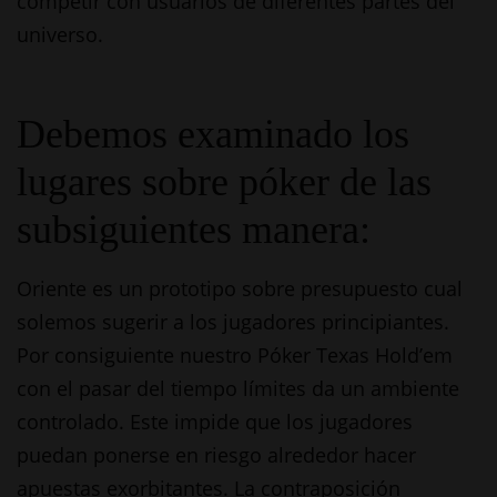
competir con usuarios de diferentes partes del
universo.
Debemos examinado los
lugares sobre póker de las
subsiguientes manera:
Oriente es un prototipo sobre presupuesto cual
solemos sugerir a los jugadores principiantes.
Por consiguiente nuestro Póker Texas Hold’em
con el pasar del tiempo límites da un ambiente
controlado. Este impide que los jugadores
puedan ponerse en riesgo alrededor hacer
apuestas exorbitantes. La contraposición