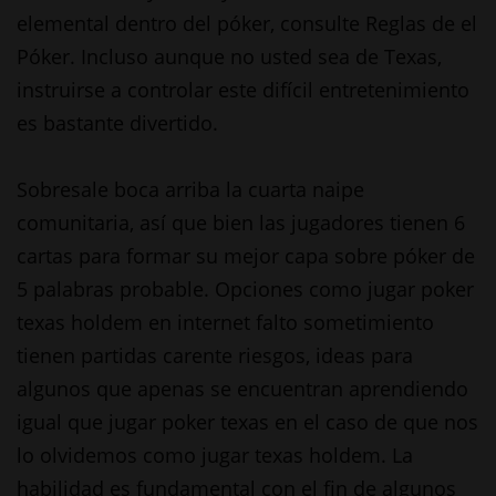
elemental dentro del póker, consulte Reglas de el
Póker. Incluso aunque no usted sea de Texas,
instruirse a controlar este difícil entretenimiento
es bastante divertido.
Sobresale boca arriba la cuarta naipe
comunitaria, así que bien las jugadores tienen 6
cartas para formar su mejor capa sobre póker de
5 palabras probable. Opciones como jugar poker
texas holdem en internet falto sometimiento
tienen partidas carente riesgos, ideas para
algunos que apenas se encuentran aprendiendo
igual que jugar poker texas en el caso de que nos
lo olvidemos como jugar texas holdem. La
habilidad es fundamental con el fin de algunos