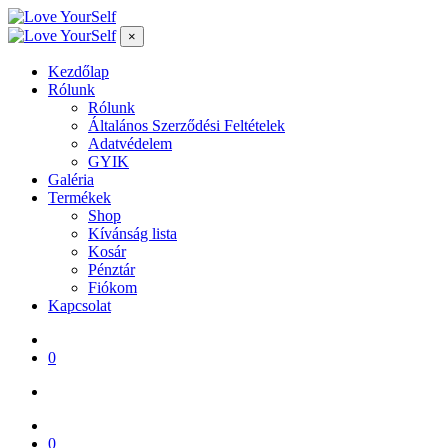
×
Kezdőlap
Rólunk
Rólunk
Általános Szerződési Feltételek
Adatvédelem
GYIK
Galéria
Termékek
Shop
Kívánság lista
Kosár
Pénztár
Fiókom
Kapcsolat
0
0