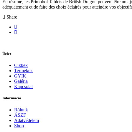
En résumé, les Primobol Tablets de British Dragon peuvent être un ajou
adéquatement et de faire des choix éclairés pour atteindre vos objectifs
Share
Üzlet
Cikkek
Termékek
GYIK
Galéria
Kapcsolat
Információ
Rólunk
ÁSZF
Adatvédelem
Shop