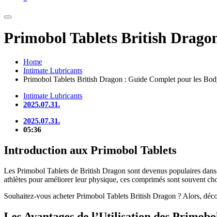
Primobol Tablets British Drago
Home
Intimate Lubricants
Primobol Tablets British Dragon : Guide Complet pour les Bod
Intimate Lubricants
2025.07.31.
2025.07.31.
05:36
Introduction aux Primobol Tablets
Les Primobol Tablets de British Dragon sont devenus populaires dans 
athlètes pour améliorer leur physique, ces comprimés sont souvent chois
Souhaitez-vous acheter Primobol Tablets British Dragon ? Alors, décou
Les Avantages de l’Utilisation des Primobo