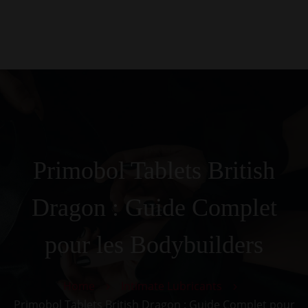
0
Kezdőlap
Rólunk
Galéria
Termékek
Kapcsolat
Primobol Tablets British
Dragon : Guide Complet
pour les Bodybuilders
Home
Intimate Lubricants
Primobol Tablets British Dragon : Guide Complet pour