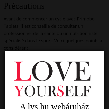
Précautions
Avant de commencer un cycle avec Primobol
Tablets, il est conseillé de consulter un
professionnel de la santé ou un nutritionniste
spécialisé dans le sport. Voici quelques points à
considérer :
Éviter les doses excessives qui pourraient
entraîner des effets secondaires indésirables.
Surveiller les réactions de votre corps tout au
long du cycle.
Allier l’utilisation de Primobol avec une
alimentation équilibrée et un programme
d’entraînement rigoureux.
A lys.hu webáruház