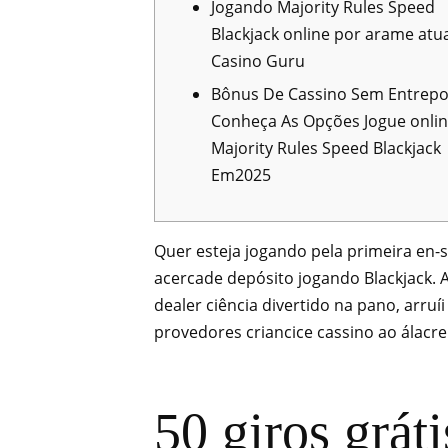
Jogando Majority Rules Speed
Blackjack online por arame atua
Casino Guru
Bônus De Cassino Sem Entrepo
Conheça As Opções Jogue onli
Majority Rules Speed Blackjack
Em2025
Quer esteja jogando pela primeira en-s
acercade depósito jogando Blackjack. A
dealer ciência divertido na pano, arru
provedores criancice cassino ao álacre
50 giros grát