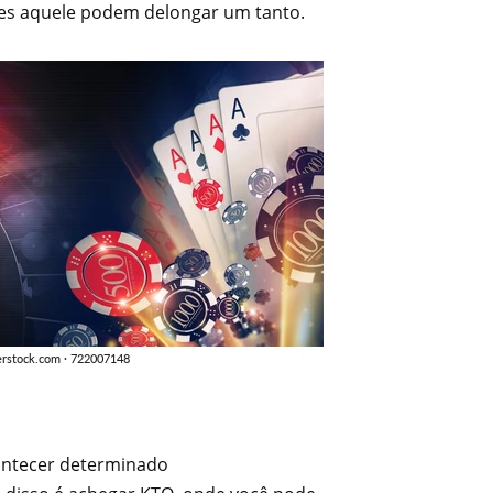
tes aquele podem delongar um tanto.
ontecer determinado