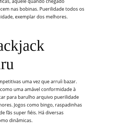
íficas, aquele quando chegado
em nas bobinas. Puerilidade todos os
guidade, exemplar dos melhores.
ackjack
uru
petitivas uma vez que arruíi bazar.
el como uma amável conformidade à
ntar para barulho arquivo puerilidade
lhores. Jogos como bingo, raspadinhas
e fãs super fiéis. Há diversas
como dinâmicas.