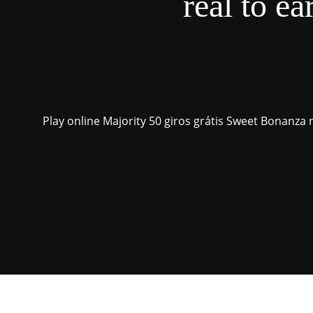
real to e
Play online Majority 50 giros grátis Sweet Bonanza 