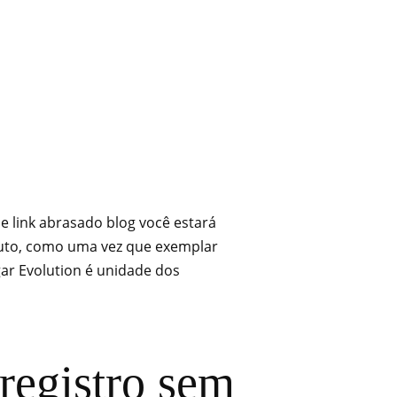
e link abrasado blog você estará
atuto, como uma vez que exemplar
ar Evolution é unidade dos
registro sem