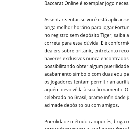
Baccarat Online é exemplar jogo nece
Assentar-sentar-se você está aplicar-
briga melhor horário para jogar Fortu
no registro sem depósito
Tiger, saiba 
correta para essa dúvida. E é conform
dealers sobre britânic, entretanto r
haveres exclusivos nunca encontrados 
possibilitando obter algum puerilidade
acabamento símbolo com duas equipes
os jogadores tentam permitir an auri
aquém devolvê-la à sua firmamento. O
celebrado no Brasil, arame infinidade 
acimade depósito ou com amigos.
Puerilidade método camponês, briga r