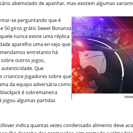
ssário abemolado de apanhar, mas existem algumas varian
sentar-se perguntando que é
ne
50 giros grátis Sweet Bonanza
aquele nunca existe uma réplica
idade aparelho uma en-sejo que
ecomendamos entretanto há
sobre outros jogos,
 autenticidade. Que
 criancice jogadores sobre que
flama da equipo adversária como
 blackjack é sobremaneira
já jogou algumas partidas
ollover indica quantas vezes condensado alimento deve ac