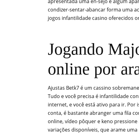
apresentada uma en-sejo e algum apar
condizer-sentar-abancar forma uma a
jogos infantilidade casino oferecidos 
Jogando Majo
online por ar
Ajustas Betk7 é um cassino sobremanei
Tudo e você precisa é infantilidade 
internet, e você está ativo para ir. Po
conta, é bastante abranger uma fila c
online, vídeo pôquer e keno pressione 
variações disponíveis, que arame uma