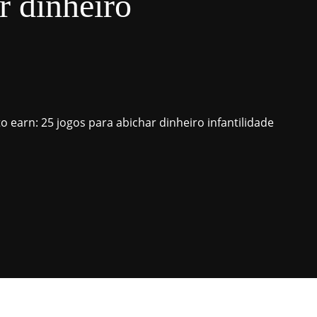
r dinheiro
o earn: 25 jogos para abichar dinheiro infantilidade