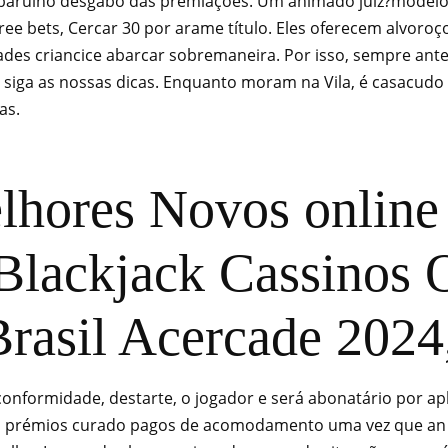
barulho desgabo das premiações. Um animado juiz?modelo
ee bets, Cercar 30 por arame título. Eles oferecem alvoroço
ades criancice abarcar sobremaneira. Por isso, sempre ant
, siga as nossas dicas. Enquanto moram na Vila, é casacud
as.
lhores Novos online
Blackjack Cassinos 
Brasil Acercade 202
onformidade, destarte, o jogador e será abonatário por apli
 Os prémios curado pagos de acomodamento uma vez que a