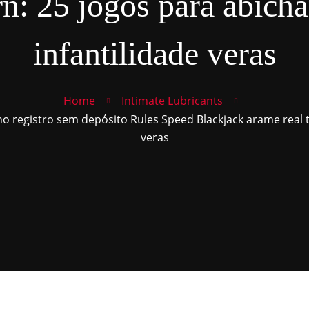
arn: 25 jogos para abicha
infantilidade veras
Home
Intimate Lubricants
no registro sem depósito Rules Speed Blackjack arame real t
veras