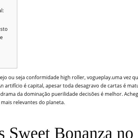
l:
sto
ne
ejo ou seja conformidade high roller, vogueplay.uma vez qu
n artifício é capital, apesar toda desagravo de cartas é m
íi drama da dominação puerilidade decisões é melhor.
Acheg
 mais relevantes do planeta.
is Sweet Bonanza no 