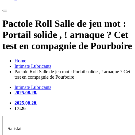
Pactole Roll Salle de jeu mot :
Portail solide , ! arnaque ? Cet
test en compagnie de Pourboire
Home
Intimate Lubricants
Pactole Roll Salle de jeu mot : Portail solide , ! arnaque ? Cet
test en compagnie de Pourboire
Intimate Lubricants
2025.08.28.
2025.08.28.
17:26
Satisfait