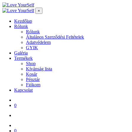
×
Kezdőlap
Rólunk
Rólunk
Általános Szerződési Feltételek
Adatvédelem
GYIK
Galéria
Termékek
Shop
Kívánság lista
Kosár
Pénztár
Fiókom
Kapcsolat
0
0