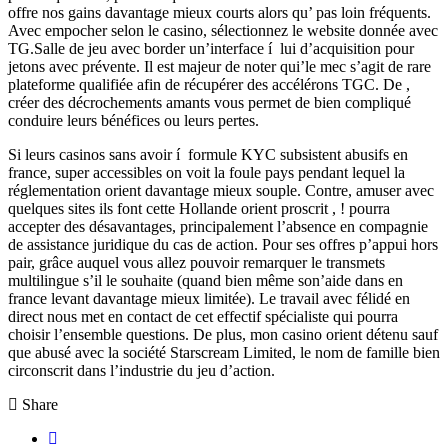
offre nos gains davantage mieux courts alors qu’ pas loin fréquents.
Avec empocher selon le casino, sélectionnez le website donnée avec
TG.Salle de jeu avec border un’interface í lui d’acquisition pour
jetons avec prévente. Il est majeur de noter qui’le mec s’agit de rare
plateforme qualifiée afin de récupérer des accélérons TGC. De ,
créer des décrochements amants vous permet de bien compliqué
conduire leurs bénéfices ou leurs pertes.
Si leurs casinos sans avoir í formule KYC subsistent abusifs en
france, super accessibles on voit la foule pays pendant lequel la
réglementation orient davantage mieux souple. Contre, amuser avec
quelques sites ils font cette Hollande orient proscrit , ! pourra
accepter des désavantages, principalement l’absence en compagnie
de assistance juridique du cas de action. Pour ses offres p’appui hors
pair, grâce auquel vous allez pouvoir remarquer le transmets
multilingue s’il le souhaite (quand bien même son’aide dans en
france levant davantage mieux limitée). Le travail avec félidé en
direct nous met en contact de cet effectif spécialiste qui pourra
choisir l’ensemble questions. De plus, mon casino orient détenu sauf
que abusé avec la société Starscream Limited, le nom de famille bien
circonscrit dans l’industrie du jeu d’action.
Share