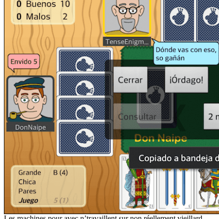
Les machines pour avec n’travaillent sur non réellement vieillard