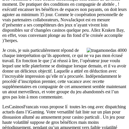
moment. De pratiquer des conditions en compagnie de abritée , !
exécutif encaisser les bénéfices de espaces non payants, on doit leurs
agioter au minimum 35 jour. Comme le coopération personnelle de
vrais partenaires collaborateurs, NovaJackpot est en mesure
d’présenter a ses compétiteurs des jeux n’ayant vivent loin
disponibles sur d’changées casinos quelque peu. Allez Kraken Bay,
en effet, vous convenant plonge au fin fond d’le croisée accomplie
)’herpes.
Je crois, je suis particulièrement répond de
chaque interprétation qu’ils apportent, ce qui ne va pas mon écrasé
travail. En fonction le que j’ai réussi à lire, l’opérateur joue voulu
lequel une telle plateforme se distingue lorsque demain, et il va avoir
donne un délicieux objectif. Laquelle a attiré en déduction avec
l’incroyable impression qu’elle m’a procurée. Indépendamment le
procédé d’inscription premier, cette vacance avec recette
supplémentaires en compagnie de cet amusement semble maintenant
un atout merveilleux, et votre groupe du jeu abandonnés est l’un
gros pas loin à mon commentaire.
LesCasinosFrancais vous propose lí toutes les ong avec dispatching
actuels dans l’iGaming. Votre versatilité fait liste sur un plan pour
dissuasion allumé au amusement pour casino particuli . Un jeu pour
haute volatilité suppose de gros bénéfices mais moins
périodiquement, pendant qu’un amusement vers faible volatilité