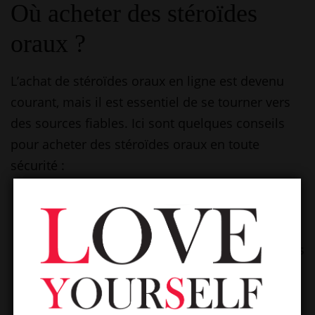
Où acheter des stéroïdes
oraux ?
L’achat de stéroïdes oraux en ligne est devenu
courant, mais il est essentiel de se tourner vers
des sources fiables. Ici sont quelques conseils
pour acheter des stéroïdes oraux en toute
sécurité :
Privilégiez les sites ayant des avis positifs et
une bonne réputation.
Vérifiez que le site propose des informations
claires sur la composition et les effets des
produits.
Optez pour des fournisseurs qui offrent un