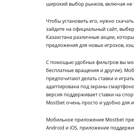
широкий выбор рынков, включая не 
Чтобы установить его, нужно скачать
зайдите на официальный сайт, выбери
Казахстана различные акции, которы
предложения для новых игроков, кэш
С помощью удобных фильтров вы мож
бесплатные вращения и другие). Моб
предпочитают делать ставки и играт
адаптирована под экраны смартфоно
версия поддерживает ставки на спорт
Mostbet очень просто и удобно для и
Мобильное приложение Mostbet пред
Android и iOS, приложение поддержи