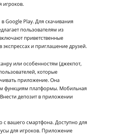
 игроков.
 в Google Play. Для скачивания
едлагает пользователям из
 включают приветственные
в экспрессах и приглашение друзей.
анру или особенностям (джекпот,
пользователей, которые
ачивать приложение. Она
сем функциям платформы. Мобильная
. Внести депозит в приложении
о с вашего смартфона. Доступно для
нусы для игроков. Приложение