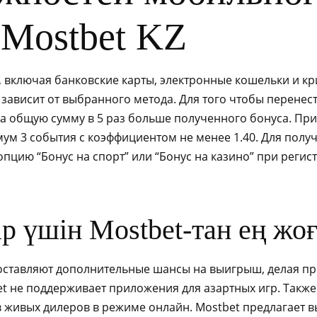
Mostbet KZ
 включая банковские карты, электронные кошельки и кр
 зависит от выбранного метода. Для того чтобы перенес
на общую сумму в 5 раз больше полученного бонуса. Пр
ум 3 события с коэффициентом не менее 1.40. Для полу
пцию “Бонус на спорт” или “Бонус на казино” при регист
р үшін Mostbet-тан ең жо
оставляют дополнительные шансы на выигрыш, делая пр
et не поддерживает приложения для азартных игр. Также 
в живых дилеров в режиме онлайн. Mostbet предлагает в