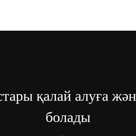
Kezdőlap
Rólunk
Galéria
Termékek
Kapcsolat
стары қалай алуға жән
болады