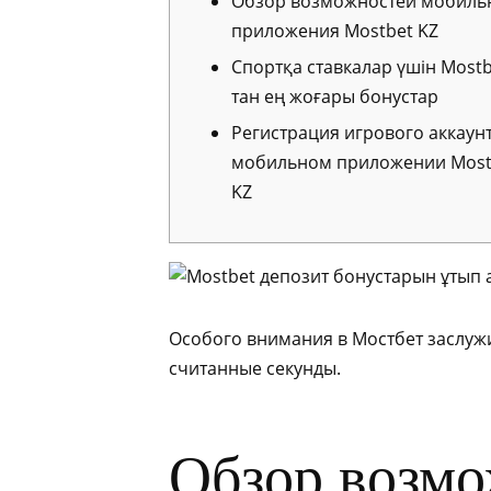
Обзор возможностей мобиль
приложения Mostbet KZ
Спортқа ставкалар үшін Mostb
тан ең жоғары бонустар
Регистрация игрового аккаунт
мобильном приложении Most
KZ
Особого внимания в Мостбет заслужи
считанные секунды.
Обзор возмо