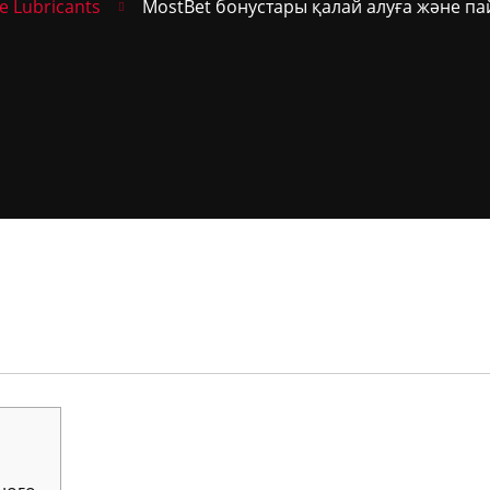
e Lubricants
MostBet бонустары қалай алуға және п