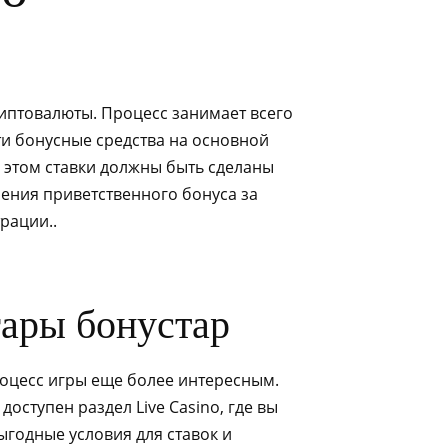
иптовалюты. Процесс занимает всего
ти бонусные средства на основной
и этом ставки должны быть сделаны
чения приветственного бонуса за
рации..
ғары бонустар
оцесс игры еще более интересным.
доступен раздел Live Casino, где вы
ыгодные условия для ставок и