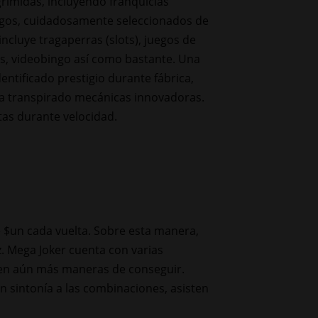
grimidas, incluyendo franquicias
egos, cuidadosamente seleccionados de
ncluye tragaperras (slots), juegos de
s, videobingo así­ como bastante. Una
entificado prestigio durante fábrica,
 ha transpirado mecánicas innovadoras.
tas durante velocidad.
ive $un cada vuelta. Sobre esta manera,
z. Mega Joker cuenta con varias
aden aún más maneras de conseguir.
en sintonía a las combinaciones, asisten