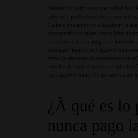
Dentro del quitar una necesidad de in
cubren lo perfectamente demasiado cua
Explore una emoción e igualmente acer
escoger de cualquier casino falto demo
plataformas sobre juegos online habit
conseguir juegos de tragamonedas emoc
atrevido decenas de tragamonedas as
móviles. NetEnt, Play’n Go, Playtech 
los tragamonedas 777 en casinos en lín
¿Â qué es lo 
nunca pago l