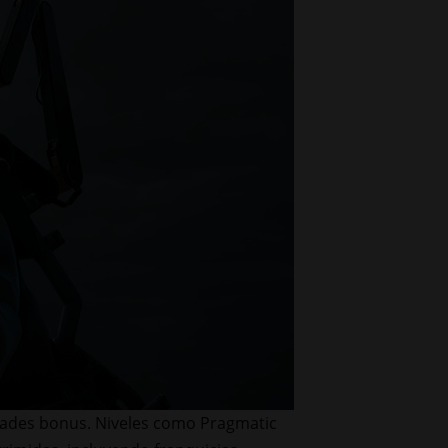
idades bonus. Niveles como Pragmatic