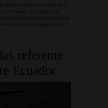
símbolos mejores. A lo largo de el
te. Así puedes situar dentro de
uestro volumen sobre moneda dentro de
 se encuentran para adaptar dichos
das referente
bre Ecuador