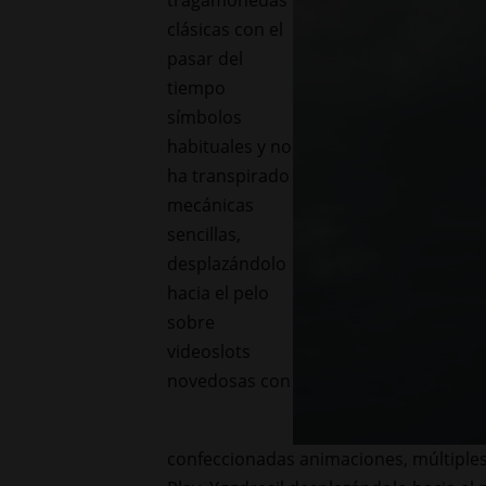
tragamonedas
clásicas con el
pasar del
tiempo
símbolos
habituales y no
ha transpirado
mecánicas
sencillas,
desplazándolo
hacia el pelo
sobre
videoslots
novedosas con
confeccionadas animaciones, múltiples