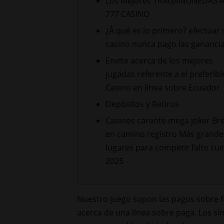
Los Mejores TRAGAMONEDAS 
777 CASINO
¿Â qué es lo primero? efectuar 
casino nunca pago las gananci
Envite acerca de los mejores
jugadas referente a el preferibl
Casino en línea sobre Ecuador
Depósitos y Retiros
Casinos carente mega joker Br
en camino registro Más grande
lugares para competir falto cu
2025
Nuestro juego supon las pagos sobre f
acerca de una línea sobre paga. Los sím