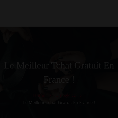
0
Kezdőlap
Rólunk
Galéria
Termékek
Kapcsolat
Le Meilleur Tchat Gratuit En
France !
Home
Omegle cc
Le Meilleur Tchat Gratuit En France !