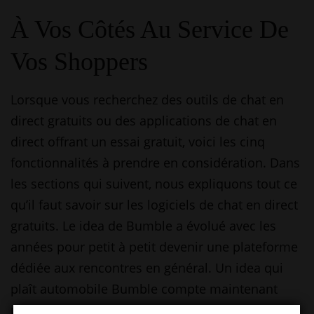
À Vos Côtés Au Service De
Vos Shoppers
Lorsque vous recherchez des outils de chat en
direct gratuits ou des applications de chat en
direct offrant un essai gratuit, voici les cinq
fonctionnalités à prendre en considération. Dans
les sections qui suivent, nous expliquons tout ce
qu’il faut savoir sur les logiciels de chat en direct
gratuits. Le idea de Bumble a évolué avec les
années pour petit à petit devenir une plateforme
dédiée aux rencontres en général. Un idea qui
plaît automobile Bumble compte maintenant
plus de 50 millions de membres dans le monde.