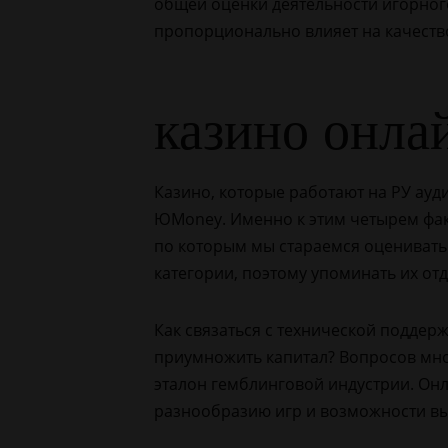
общей оценки деятельности игорног
пропорционально влияет на качество
казино онла
Казино, которые работают на РУ ауд
ЮMoney. Именно к этим четырем факт
по которым мы стараемся оценивать 
категории, поэтому упоминать их отд
Как связаться с технической поддерж
приумножить капитал? Вопросов мног
эталон гемблинговой индустрии. Онл
разнообразию игр и возможности в