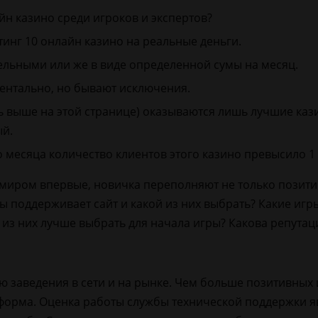
йн казино среди игроков и экспертов?
тинг 10 онлайн казино на реальные деньги.
ельными или же в виде определенной сумы на месяц.
ентально, но бывают исключения.
ть выше на этой странице) оказываются лишь лучшие каз
ый.
о месяца количество клиентов этого казино превысило 1
миром впервые, новичка переполняют не только позитив
ы поддерживает сайт и какой из них выбрать? Какие игр
 из них лучше выбрать для начала игры? Какова репутац
ю заведения в сети и на рынке. Чем больше позитивных 
тформа. Оценка работы службы технической поддержки 