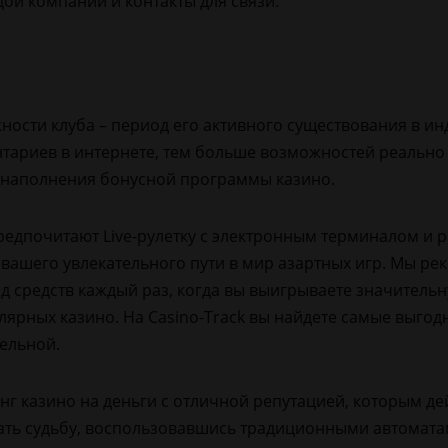
дой компании и контакты для связи.
ности клуба – период его активного существования в и
тариев в интернете, тем больше возможностей реально 
т наполнения бонусной программы казино.
предпочитают Live-рулетку с электронным терминалом и
 вашего увлекательного пути в мир азартных игр. Мы рек
д средств каждый раз, когда вы выигрываете значитель
ярных казино. На Casino-Track вы найдете самые выгод
тельной.
нг казино на деньги с отличной репутацией, которым де
ать судьбу, воспользовавшись традиционными автомата