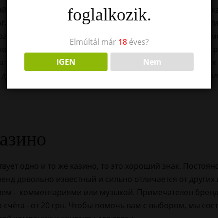
йте помогает удерживать высокие позиции. Лицензия к
foglalkozik.
ганов и обязуется следовать требованиям безопасности
рачные правила и защиту данных, минимизируя риски м
Elmúltál már
18
éves?
 которые кроме основных критериев соответствуют еще 
IGEN
Nem
зино Billionaire, в котором находится полсотни игровых
 для частных игр. Данный игровой клуб, в отличие от бо
казино
вует одно и то же казино, то это хороший знак. Постоянс
ренд довольно известный и сильно отличается от других 
ем – комментариями или музыкой. Примечателен бренд
счёта –от 20 грн. Чтобы помочь вам с выбором, мы сост