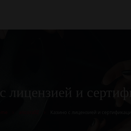
Kezdőlap
Rólunk
Galéria
Termékek
Kapcsolat
с лицензией и серти
ome
ancorallZ
Казино с лицензией и сертификац