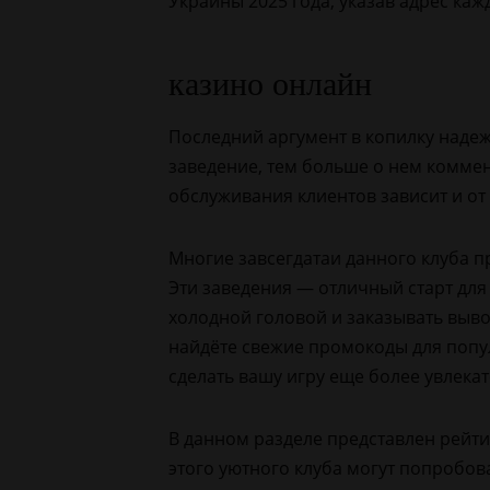
Украины 2025 года, указав адрес каж
казино онлайн
Последний аргумент в копилку надеж
заведение, тем больше о нем коммен
обслуживания клиентов зависит и о
Многие завсегдатаи данного клуба 
Эти заведения — отличный старт для
холодной головой и заказывать выво
найдёте свежие промокоды для попул
сделать вашу игру еще более увлека
В данном разделе представлен рейти
этого уютного клуба могут попробов