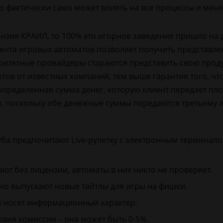
оно фактически само может влиять на все процессы и меня
ензия КРАИЛ, то 100% это игорное заведение пришло на 
ента игровых автоматов позволяет получить представле
оритетные провайдеры стараются представить свою прод
отов от известных компаний, тем выше гарантия того, ч
 определенная сумма денег, которую клиент передает пл
, поскольку обе денежные суммы передаются третьему л
уба предпочитают Live-рулетку с электронным термина
т без лицензии, автоматы в них никто не проверяет.
о выпускают новые тайтлы для игры на фишки.
 носят информационный характер.
овия комиссии – она может быть 0-5%.