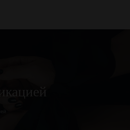
0
фикацией
ией