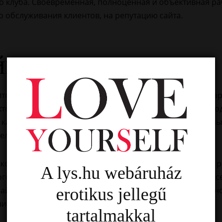
о клуба. Своевременная, полноценная и объективная р
 обслуживания клиентов, на репутацию сайта.
йн
иторию очень часто добавляют в платежные способы кар
орам сведен рейтинг лучших онлайн казино 2025-го года
каждый сайт со слотами. Они более мелкие и незаметные
ельно смысла нет.
кой и каково её качество? Где и в каком онлайн казино 
A lys.hu webáruház
о, но ответ лишь один – только комплексный анализ вс
erotikus jellegű
айн-казино в 2025 году продолжают набирать популярно
ыигрыша реальных денег.
tartalmakkal