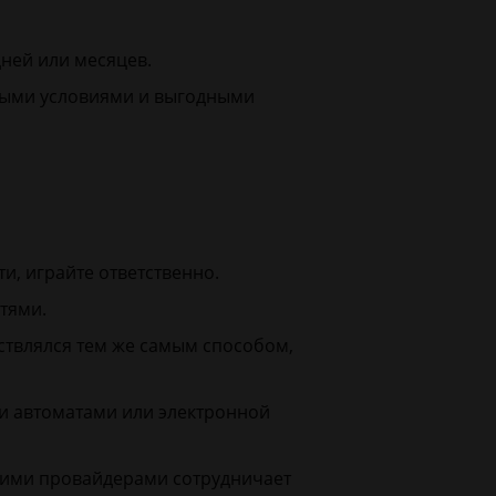
дней или месяцев.
чными условиями и выгодными
, играйте ответственно.
тями.
ствлялся тем же самым способом,
ми автоматами или электронной
акими провайдерами сотрудничает