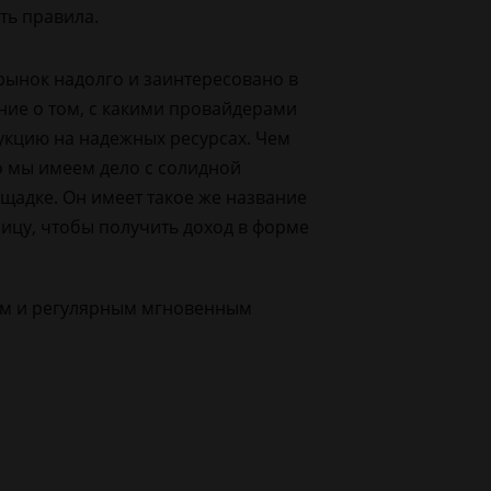
ть правила.
рынок надолго и заинтересовано в
ние о том, с какими провайдерами
укцию на надежных ресурсах. Чем
то мы имеем дело с солидной
ощадке. Он имеет такое же название
ицу, чтобы получить доход в форме
лом и регулярным мгновенным