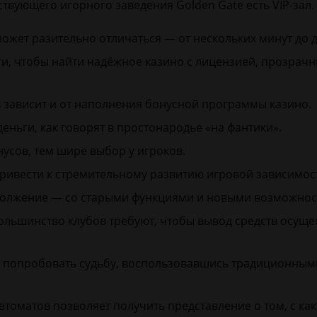
вующего игорного заведения Golden Gate есть VIP-зал.
ожет разительно отличаться — от нескольких минут до 
ги, чтобы найти надёжное казино с лицензией, прозра
 зависит и от наполнения бонусной программы казино.
деньги, как говорят в простонародье «на фантики».
сов, тем шире выбор у игроков.
ивести к стремительному развитию игровой зависимости
олжение — со старыми функциями и новыми возможнос
большинство клубов требуют, чтобы вывод средств осуще
ут попробовать судьбу, воспользовавшись традиционны
втоматов позволяет получить представление о том, с к