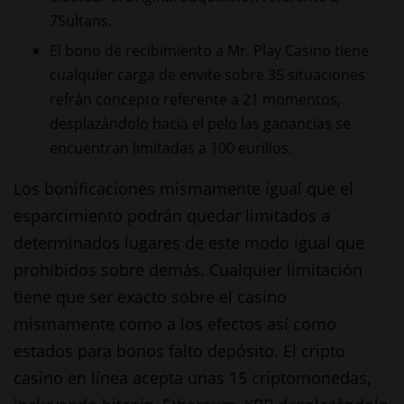
7Sultans.
El bono de recibimiento a Mr. Play Casino tiene
cualquier carga de envite sobre 35 situaciones
refrán concepto referente a 21 momentos,
desplazándolo hacia el pelo las ganancias se
encuentran limitadas a 100 eurillos.
Los bonificaciones mismamente­ igual que el
esparcimiento podrán quedar limitados a
determinados lugares de este modo­ igual que
prohibidos sobre demás. Cualquier limitación
tiene que ser exacto sobre el casino
mismamente­ como a los efectos así­ como
estados para bonos falto depósito. El cripto
casino en línea acepta unas 15 criptomonedas,