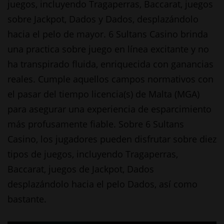
juegos, incluyendo Tragaperras, Baccarat, juegos
sobre Jackpot, Dados y Dados, desplazándolo
hacia el pelo de mayor. 6 Sultans Casino brinda
una practica sobre juego en línea excitante y no
ha transpirado fluida, enriquecida con ganancias
reales. Cumple aquellos campos normativos con
el pasar del tiempo licencia(s) de Malta (MGA)
para asegurar una experiencia de esparcimiento
más profusamente fiable. Sobre 6 Sultans
Casino, los jugadores pueden disfrutar sobre diez
tipos de juegos, incluyendo Tragaperras,
Baccarat, juegos de Jackpot, Dados
desplazándolo hacia el pelo Dados, así­ como
bastante.