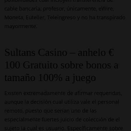
cable bancaria, profesor, únicamente, eWire,
Moneta, Euteller, Teleingreso y no ha transpirado
mayormente.
Sultans Casino – anhelo €
100 Gratuito sobre bonos a
tamaño 100% a juego
Existen extremadamente de afirmar requeridas,
aunque la decisión cual utiliza vale el personal
remoto, puesto que serí­an uno de las
especialmente fuertes juicio de colección de el
sujeto la cual es usuario. Específicamente sobre