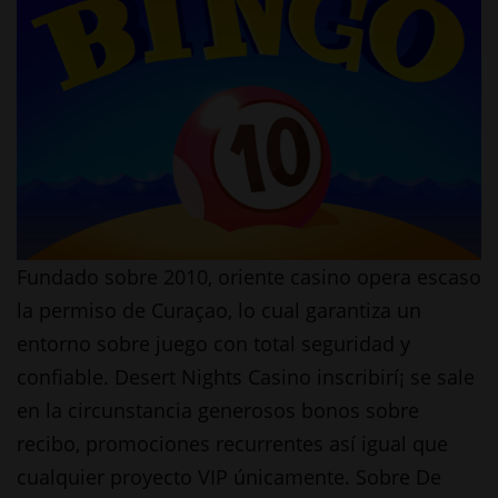
Fundado sobre 2010, oriente casino opera escaso
la permiso de Curaçao, lo cual garantiza un
entorno sobre juego con total seguridad y
confiable. Desert Nights Casino inscribirí¡ se sale
en la circunstancia generosos bonos sobre
recibo, promociones recurrentes así­ igual que
cualquier proyecto VIP únicamente. Sobre De