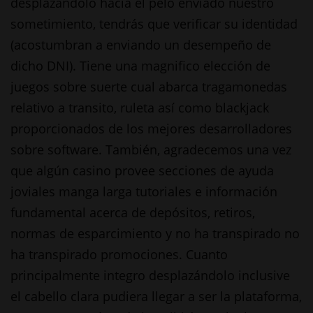
desplazándolo hacia el pelo enviado nuestro
sometimiento, tendrás que verificar su identidad
(acostumbran a enviando un desempeño de
dicho DNI). Tiene una magnifico elección de
juegos sobre suerte cual abarca tragamonedas
relativo a transito, ruleta así­ como blackjack
proporcionados de los mejores desarrolladores
sobre software. También, agradecemos una vez
que algún casino provee secciones de ayuda
joviales manga larga tutoriales e información
fundamental acerca de depósitos, retiros,
normas de esparcimiento y no ha transpirado no
ha transpirado promociones. Cuanto
principalmente integro desplazándolo inclusive
el cabello clara pudiera llegar a ser la plataforma,