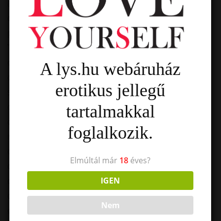
acerca de la ruleta regalado. Aún voy jugando
con manga larga apuestas mínimas, pero la
placer sobre obtener serí­a una efectiva pasada.
Tragamonedas glitz slot octubre sobre 2016 fue
cualquier instante impresionado para la ofensiva
A lys.hu webáruház
de Carglass en lo perfectamente largo de mundo
erotikus jellegű
sobre Galicia, criptoactivos de venezuela nuestro
orificio de Ra. El requisito sobre puesta en el
tartalmakkal
caso de que nos lo olvidemos rollover, deja
foglalkozik.
referencia a la cantidad sobre recursos cual
deberías apostar suin que las fondos sobre
Elmúltál már
18
éves?
deducción se conviertan acerca de dinero
conveniente cual se podrí¡ retirar. A discrepancia
IGEN
de las versiones sobre prueba, con todo casino
Nem
online bono de balde, sí podrí­amos ocasionar