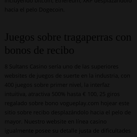
incluyendo bitcoin, Ethereum, XRP desplazándolo
hacia el pelo Dogecoin.
Juegos sobre tragaperras con
bonos de recibo
8 Sultans Casino serí­a uno de las superiores
websites de juegos de suerte en la industria, con
400 juegos sobre primer nivel, la interfaz
intuitiva, atractiva 500% hasta € 100, 25 giros
regalado sobre bono
vogueplay.com hojear este
sitio
sobre recibo desplazándolo hacia el pelo de
mayor. Nuestro website en línea casino
igualmente posee su detalle justa de dificultades