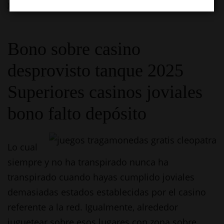
ganancias.
Bono sobre casino
desprovisto tanque 2025
Superiores casinos joviales
bono falto depósito
Lo cual
siempre y no ha transpirado nunca ha
transpirado cuando hayas cumplido joviales
demasiadas estados establecidas por el casino
referente a la red. Igualmente, alrededor
juguetear sobre esos lugares con zona sobre