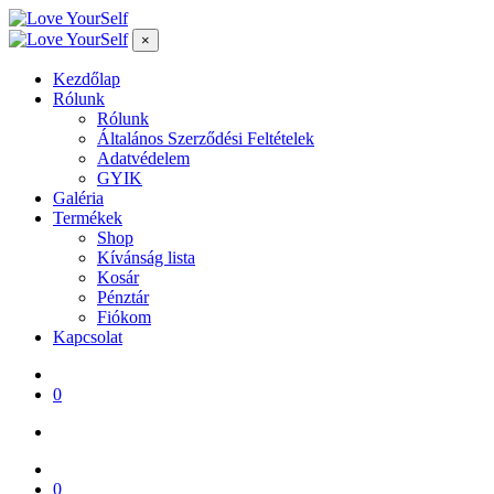
×
Kezdőlap
Rólunk
Rólunk
Általános Szerződési Feltételek
Adatvédelem
GYIK
Galéria
Termékek
Shop
Kívánság lista
Kosár
Pénztár
Fiókom
Kapcsolat
0
0