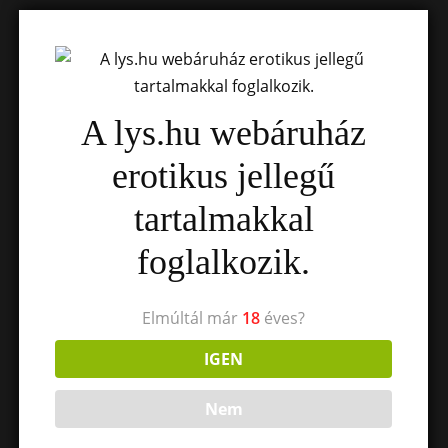
A lys.hu webáruház
erotikus jellegű
tartalmakkal
foglalkozik.
Elmúltál már
18
éves?
IGEN
Nem