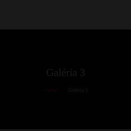
0
Kezdőlap
Rólunk
Galéria
Termékek
Kapcsolat
Galéria 3
Home
Galéria 3