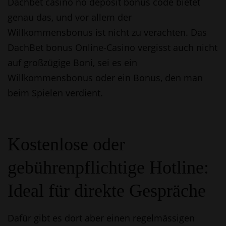
Dachbet casino no deposit bonus code bietet
genau das, und vor allem der
Willkommensbonus ist nicht zu verachten. Das
DachBet bonus Online-Casino vergisst auch nicht
auf großzügige Boni, sei es ein
Willkommensbonus oder ein Bonus, den man
beim Spielen verdient.
Kostenlose oder
gebührenpflichtige Hotline:
Ideal für direkte Gespräche
Dafür gibt es dort aber einen regelmässigen