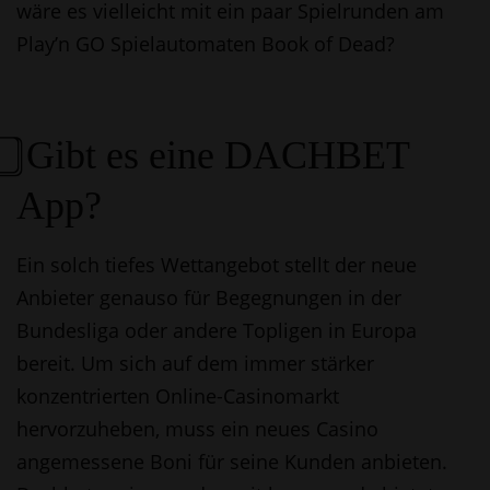
wäre es vielleicht mit ein paar Spielrunden am
Play’n GO Spielautomaten Book of Dead?
⃣ Gibt es eine DACHBET
App?
Ein solch tiefes Wettangebot stellt der neue
Anbieter genauso für Begegnungen in der
Bundesliga oder andere Topligen in Europa
bereit. Um sich auf dem immer stärker
konzentrierten Online-Casinomarkt
hervorzuheben, muss ein neues Casino
angemessene Boni für seine Kunden anbieten.