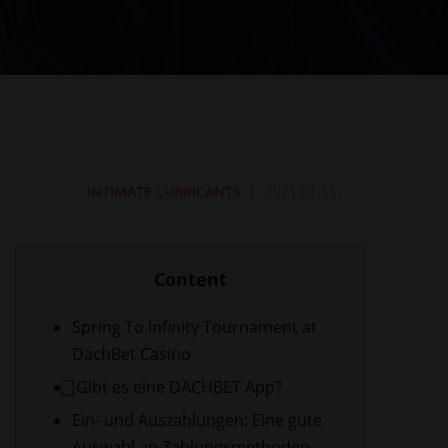
INTIMATE LUBRICANTS
2021.01.11.
Content
Spring To Infinity Tournament at
DachBet Casino
⃣ Gibt es eine DACHBET App?
Ein- und Auszahlungen: Eine gute
Auswahl an Zahlungsmethoden