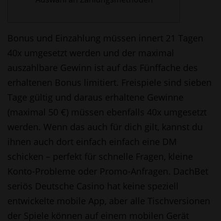
Bonus und Einzahlung müssen innert 21 Tagen
40x umgesetzt werden und der maximal
auszahlbare Gewinn ist auf das Fünffache des
erhaltenen Bonus limitiert. Freispiele sind sieben
Tage gültig und daraus erhaltene Gewinne
(maximal 50 €) müssen ebenfalls 40x umgesetzt
werden. Wenn das auch für dich gilt, kannst du
ihnen auch dort einfach einfach eine DM
schicken – perfekt für schnelle Fragen, kleine
Konto-Probleme oder Promo-Anfragen. DachBet
seriös Deutsche Casino hat keine speziell
entwickelte mobile App, aber alle Tischversionen
der Spiele können auf einem mobilen Gerät