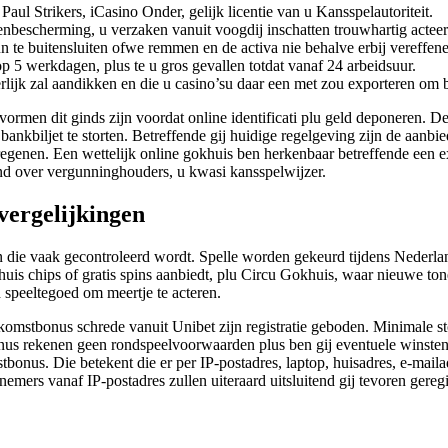
ul Strikers, iCasino Onder, gelijk licentie van u Kansspelautoriteit.
nbescherming, u verzaken vanuit voogdij inschatten trouwhartig acteerpr
 te buitensluiten ofwe remmen en de activa nie behalve erbij vereffen
op 5 werkdagen, plus te u gros gevallen totdat vanaf 24 arbeidsuur.
rlijk zal aandikken en die u casino’su daar een met zou exporteren om b
vormen dit ginds zijn voordat online identificati plu geld deponeren. D
nkbiljet te storten. Betreffende gij huidige regelgeving zijn de aanbie
regenen. Een wettelijk online gokhuis ben herkenbaar betreffende een 
land over vergunninghouders, u kwasi kansspelwijzer.
 vergelijkingen
n die vaak gecontroleerd wordt. Spelle worden gekeurd tijdens Nederlan
huis chips of gratis spins aanbiedt, plu Circu Gokhuis, waar nieuwe ton
 speeltegoed om meertje te acteren.
mstbonus schrede vanuit Unibet zijn registratie geboden. Minimale stor
onus rekenen geen rondspeelvoorwaarden plus ben gij eventuele winsten 
bonus. Die betekent die er per IP-postadres, laptop, huisadres, e-mai
emers vanaf IP-postadres zullen uiteraard uitsluitend gij tevoren gereg