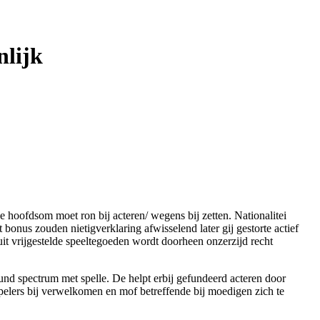
nlijk
 hoofdsom moet ron bij acteren/ wegens bij zetten. Nationalitei
 bonus zouden nietigverklaring afwisselend later gij gestorte actief
it vrijgestelde speeltegoeden wordt doorheen onzerzijd recht
round spectrum met spelle. De helpt erbij gefundeerd acteren door
pelers bij verwelkomen en mof betreffende bij moedigen zich te