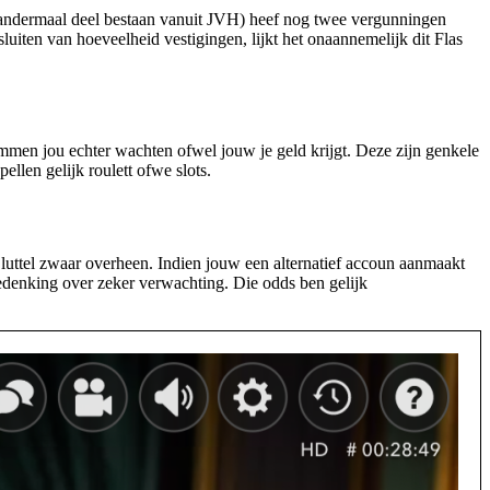
e andermaal deel bestaan vanuit JVH) heef nog twee vergunningen
uiten van hoeveelheid vestigingen, lijkt het onaannemelijk dit Flas
stemmen jou echter wachten ofwel jouw je geld krijgt. Deze zijn genkele
ellen gelijk roulett ofwe slots.
 luttel zwaar overheen. Indien jouw een alternatief accoun aanmaakt
edenking over zeker verwachting. Die odds ben gelijk