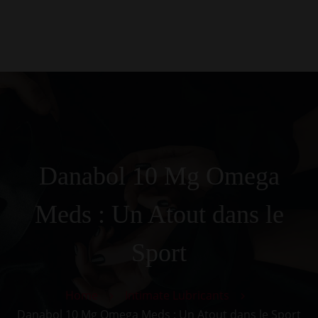
0
Kezdőlap
Rólunk
Galéria
Termékek
Kapcsolat
Danabol 10 Mg Omega
Meds : Un Atout dans le
Sport
Home
Intimate Lubricants
Danabol 10 Mg Omega Meds : Un Atout dans le Sport