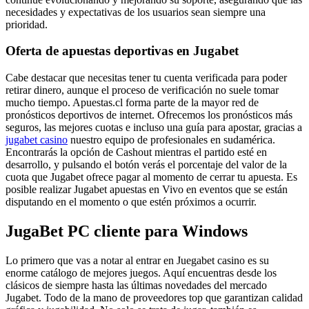
necesidades y expectativas de los usuarios sean siempre una
prioridad.
Oferta de apuestas deportivas en Jugabet
Cabe destacar que necesitas tener tu cuenta verificada para poder
retirar dinero, aunque el proceso de verificación no suele tomar
mucho tiempo. Apuestas.cl forma parte de la mayor red de
pronósticos deportivos de internet. Ofrecemos los pronósticos más
seguros, las mejores cuotas e incluso una guía para apostar, gracias a
jugabet casino
nuestro equipo de profesionales en sudamérica.
Encontrarás la opción de Cashout mientras el partido esté en
desarrollo, y pulsando el botón verás el porcentaje del valor de la
cuota que Jugabet ofrece pagar al momento de cerrar tu apuesta. Es
posible realizar Jugabet apuestas en Vivo en eventos que se están
disputando en el momento o que estén próximos a ocurrir.
JugaBet PC cliente para Windows
Lo primero que vas a notar al entrar en Juegabet casino es su
enorme catálogo de mejores juegos. Aquí encuentras desde los
clásicos de siempre hasta las últimas novedades del mercado
Jugabet. Todo de la mano de proveedores top que garantizan calidad