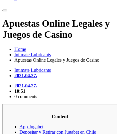
Apuestas Online Legales y
Juegos de Casino
Home
Intimate Lubricants
Apuestas Online Legales y Juegos de Casino
Intimate Lubricants
2021.04.27.
2021.04.27.
10:51
0 comments
Content
App Jugabet
Depositar y Retirar con Jugabet en Chile