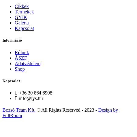
Cikkek
Termékek
GYIK
Galéria
Kapcsolat
Információ
Rólunk
ÁSZF
Adatvédelem
Shop
Kapcsolat
+36 30 864 6908
info@lys.hu
Bozsó Team Kft.
© All Rights Reserved - 2023 -
Design by
FullRoom