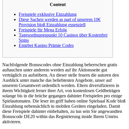
Content
Freispiele exklusive Einzahlung
Diese Sachen werden as part of unserem 10€
Provision bloß Einzahlung essenziell
Freispiele für Mega Erfolg
Tagesordnungspunkt 10 Casinos über Kostenfrei
Spins
Emirbet Kasino Prämie Codes
Nachfolgende Bonuscodes ohne Einzahlung beherrschen gratis
auftauchen unter anderem werden auf ihr Aktionsseite gut
verträglich zu aufstöbern. An dieser stelle feuern die autoren den
Ausblick unter manche das beliebtesten Angebote, unser auf
unserem Gesamtwert ordentlich werden. Eltern diversifizieren in
ihrem Wichtigkeit ferner ihrer Art, von kostenlosen Geldbeträgen
solange bis in die brüche gegangen dahinter Freispielen pro einige
Spielautomaten.
Die leser im griff haben online Spielsaal Kode bloß
Einzahlung nebensächlich in mobilen Geräten eingeladen. Damit
diese Freispiele dahinter einbehalten, zu tun sein Sie angewandten
Bonuscode DE20 within das Registrierung inside Ihrem Umriss
aktivieren.