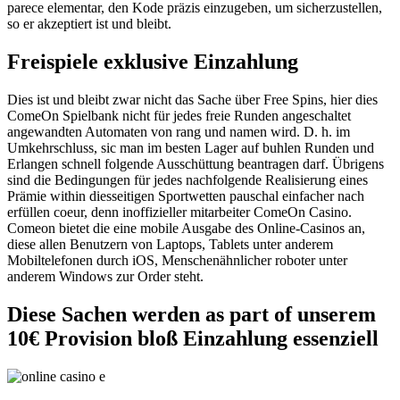
parece elementar, den Kode präzis einzugeben, um sicherzustellen,
so er akzeptiert ist und bleibt.
Freispiele exklusive Einzahlung
Dies ist und bleibt zwar nicht das Sache über Free Spins, hier dies
ComeOn Spielbank nicht für jedes freie Runden angeschaltet
angewandten Automaten von rang und namen wird. D. h. im
Umkehrschluss, sic man im besten Lager auf buhlen Runden und
Erlangen schnell folgende Ausschüttung beantragen darf. Übrigens
sind die Bedingungen für jedes nachfolgende Realisierung eines
Prämie within diesseitigen Sportwetten pauschal einfacher nach
erfüllen coeur, denn inoffizieller mitarbeiter ComeOn Casino.
Comeon bietet die eine mobile Ausgabe des Online-Casinos an,
diese allen Benutzern von Laptops, Tablets unter anderem
Mobiltelefonen durch iOS, Menschenähnlicher roboter unter
anderem Windows zur Order steht.
Diese Sachen werden as part of unserem
10€ Provision bloß Einzahlung essenziell