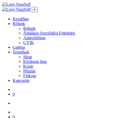
×
Kezdőlap
Rólunk
Rólunk
Általános Szerződési Feltételek
Adatvédelem
GYIK
Galéria
Termékek
Shop
Kívánság lista
Kosár
Pénztár
Fiókom
Kapcsolat
0
0