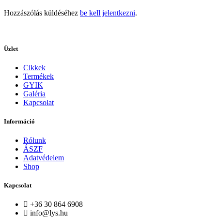
Hozzászólás küldéséhez
be kell jelentkezni
.
Üzlet
Cikkek
Termékek
GYIK
Galéria
Kapcsolat
Információ
Rólunk
ÁSZF
Adatvédelem
Shop
Kapcsolat
+36 30 864 6908
info@lys.hu