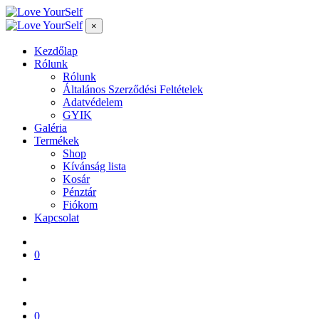
×
Kezdőlap
Rólunk
Rólunk
Általános Szerződési Feltételek
Adatvédelem
GYIK
Galéria
Termékek
Shop
Kívánság lista
Kosár
Pénztár
Fiókom
Kapcsolat
0
0