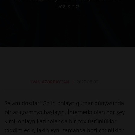
Değilsiniz!
1WIN AZƏRBAYCAN
2025.08.06.
Salam dostlar! Gəlin onlayn qumar dünyasında
bir az gəzməyə başlayıq. İnternetlə olan hər şey
kimi, onlayn kazinolar da bir çox üstünlüklər
təqdim edir, lakin eyni zamanda bəzi çətinliklər