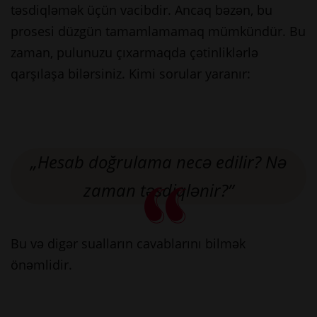
təsdiqləmək üçün vacibdir. Ancaq bəzən, bu
prosesi düzgün tamamlamamaq mümkündür. Bu
zaman, pulunuzu çıxarmaqda çətinliklərlə
qarşılaşa bilərsiniz. Kimi sorular yaranır:
„Hesab doğrulama necə edilir? Nə
zaman təsdiqlənir?”
Bu və digər sualların cavablarını bilmək
önəmlidir.