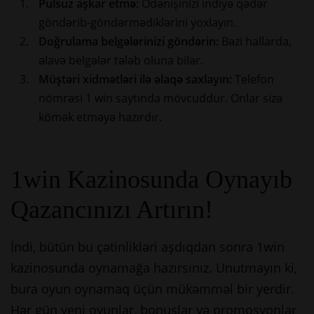
Pulsuz aşkar etmə:
Ödənişinizi indiyə qədər
göndərib-göndərmədiklərini yoxlayın.
Doğrulama belgələrinizi göndərin:
Bəzi hallarda,
əlavə belgələr tələb oluna bilər.
Müştəri xidmətləri ilə əlaqə saxlayın:
Telefon
nömrəsi
1 win
saytında mövcuddur. Onlar sizə
kömək etməyə hazırdır.
1win Kazinosunda Oynayıb
Qazancınızı Artırın!
İndi, bütün bu çətinlikləri aşdıqdan sonra 1win
kazinosunda oynamağa hazırsınız. Unutmayın ki,
bura oyun oynamaq üçün mükəmməl bir yerdir.
Hər gün yeni oyunlar, bonuslar və promosyonlar