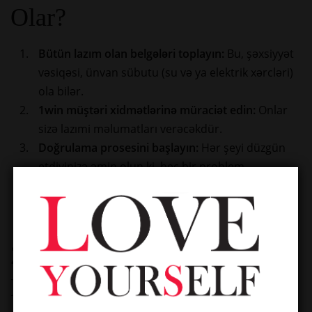
Olar?
Bütün lazım olan belgələri toplayın:
Bu, şəxsiyyət
vəsiqəsi, ünvan sübutu (su və ya elektrik xərcləri)
ola bilər.
1win müştəri xidmətlərinə müraciət edin:
Onlar
sizə lazımi məlumatları verəcəkdür.
Doğrulama prosesini başlayın:
Hər şeyi düzgün
etdiyinizə əmin olun ki, heç bir problem
yaranmasın.
2. Bonusları Necə İstifadə
Edə Bilərsiniz?