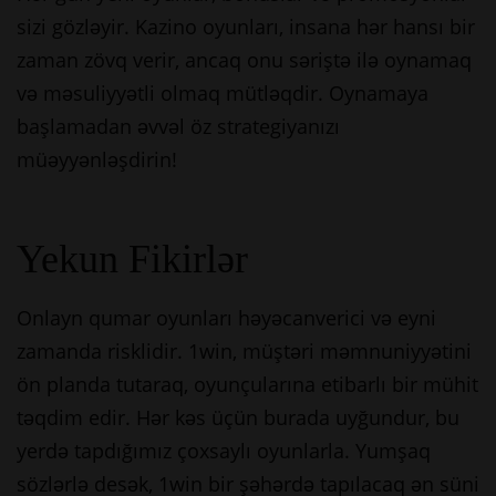
sizi gözləyir. Kazino oyunları, insana hər hansı bir
zaman zövq verir, ancaq onu səriştə ilə oynamaq
və məsuliyyətli olmaq mütləqdir. Oynamaya
başlamadan əvvəl öz strategiyanızı
müəyyənləşdirin!
Yekun Fikirlər
Onlayn qumar oyunları həyəcanverici və eyni
zamanda risklidir. 1win, müştəri məmnuniyyətini
ön planda tutaraq, oyunçularına etibarlı bir mühit
təqdim edir. Hər kəs üçün burada uyğundur, bu
yerdə tapdığımız çoxsaylı oyunlarla. Yumşaq
sözlərlə desək, 1win bir şəhərdə tapılacaq ən süni