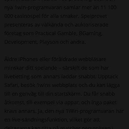
nya 1win-programvaran samlar mer än 11 100
000 casinospel för alla smaker. Spelprovet
presenteras av välkända och auktoriserade
företag som Practical Gamble, BGaming,
Development, Playson och andra.
Äldre iPhones eller föråldrade webbläsare
minskar ditt spelande – särskilt de som har
livebetting som annars laddar snabbt. Upptäck
Safari, besök 1wins webbplats och du kan lägga
till en genväg till din startskärm. Du får snabb
åtkomst, till exempel via appar, och inga paket
krävs annars. Ja, den nya 1Win-programvaran har
en live-sändningsfunktion, vilket gör att
deltagarna kan titta på matcher personligen i