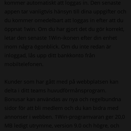
kommer automatiskt att loggas in. Den senaste
appen tar vanligtvis hänsyn till dina uppgifter och
du kommer omedelbart att loggas in efter att du
öppnat 1win. Om du har gjort det du gör korrekt,
letar den senaste 1Win-ikonen efter din enhet
inom några ögonblick. Om du inte redan är
inloggad, lås upp ditt bankkonto från
mobiltelefonen.
Kunder som har gått med på webbplatsen kan
delta i ditt teams huvudförmånsprogram.
Bonusar kan användas av nya och regelbundna
sidor för att bli medlem och du kan bidra med
annonser i webben. 1Win-programvaran ger 20,0
MB ledigt utrymme, version 9.0 och högre, och