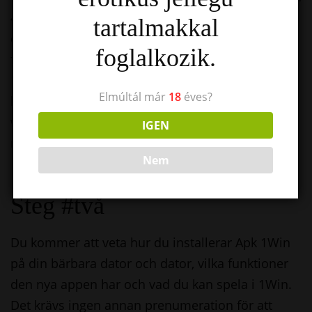
400 % välkomstbonus på sin första insättning,
tartalmakkal
cirka 111 159,94 KES, som krediteras direkt efter
foglalkozik.
fullständig registrering och insättning. Spelsajten
1win erbjuder också alla sina kunder så att du
Elmúltál már
18
éves?
kan välja inte bara på den certifierade
webbplatsen utan även tack vare en
IGEN
mobilapplikation.
Nem
Steg #två
Du kommer att veta hur du installerar Apk 1Win
på din bärbara dator och dator, vilka funktioner
den nya appen har och vad du kan spela i 1Win.
Det krävs ingen annan prenumeration för att