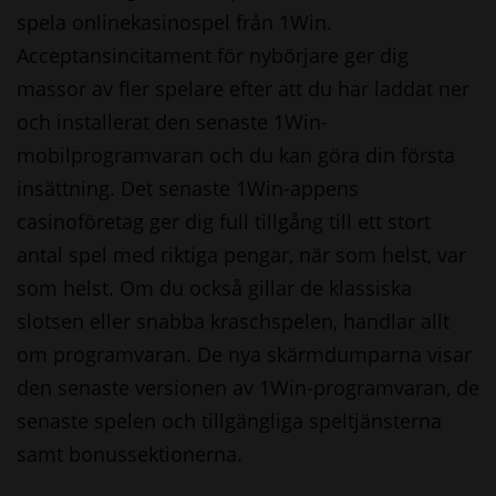
spela onlinekasinospel från 1Win.
Acceptansincitament för nybörjare ger dig
massor av fler spelare efter att du har laddat ner
och installerat den senaste 1Win-
mobilprogramvaran och du kan göra din första
insättning. Det senaste 1Win-appens
casinoföretag ger dig full tillgång till ett stort
antal spel med riktiga pengar, när som helst, var
som helst. Om du också gillar de klassiska
slotsen eller snabba kraschspelen, handlar allt
om programvaran. De nya skärmdumparna visar
den senaste versionen av 1Win-programvaran, de
senaste spelen och tillgängliga speltjänsterna
samt bonussektionerna.