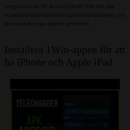
programvaran för Android direkt från det nya
installationsfönstret eller öppna huvuddieten och
klicka på den nya appen-symbolen.
Installera 1Win-appen för att
ha iPhone och Apple iPad