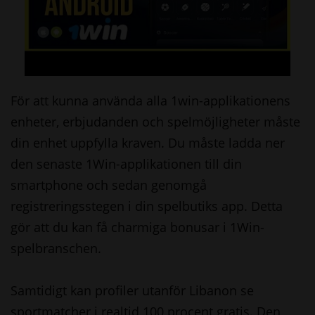
För att kunna använda alla 1win-applikationens
enheter, erbjudanden och spelmöjligheter måste
din enhet uppfylla kraven. Du måste ladda ner
den senaste 1Win-applikationen till din
smartphone och sedan genomgå
registreringsstegen i din spelbutiks app. Detta
gör att du kan få charmiga bonusar i 1Win-
spelbranschen.
Samtidigt kan profiler utanför Libanon se
sportmatcher i realtid 100 procent gratis. Den