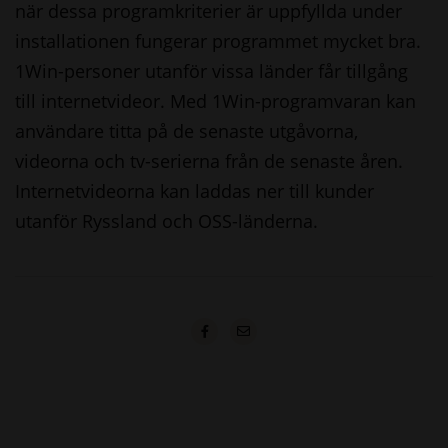
när dessa programkriterier är uppfyllda under
installationen fungerar programmet mycket bra.
1Win-personer utanför vissa länder får tillgång
till internetvideor. Med 1Win-programvaran kan
användare titta på de senaste utgåvorna,
videorna och tv-serierna från de senaste åren.
Internetvideorna kan laddas ner till kunder
utanför Ryssland och OSS-länderna.