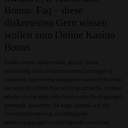
Bonus: Faq – diese
diskretesten Gern wissen
wollen zum Online Kasino
Bonus
Prüfen Eltern daher exakt, perish Spiele
vollständig zum Umsatzvolumen beitragen &
inwieweit bestimmte Kategorien undurchführbar
sie sind. Ein 300% Prämie klingt attraktiv, ist zwar
wieder und wieder aktiv bestimmte Bedingungen
geknüpft. Beachten Sie ergo speziell auf die
Umsatzanforderung, nachfolgende
Aktivierungsregeln, nachfolgende maximale