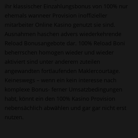
ihr klassischer Einzahlungsbonus von 100% nur
ehemals wanneer Provision inoffizieller
mitarbeiter Online Kasino genutzt sie sind.
Ausnahmen haschen advers wiederkehrende
Reload Bonusangebote dar. 100% Reload Boni
beherrschen homogen wieder und wieder
aktiviert sind unter anderem zuteilen
angewandten fortlaufenden Maklercourtage.
Keineswegs – wenn ein kein interesse nach
komplexe Bonus- ferner Umsatzbedingungen
habt, könnt ein den 100% Kasino Provision
nebensächlich abwählen und gar gar nicht erst
nutzen.