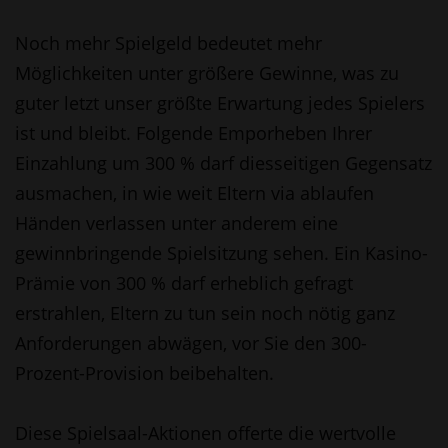
Noch mehr Spielgeld bedeutet mehr
Möglichkeiten unter größere Gewinne, was zu
guter letzt unser größte Erwartung jedes Spielers
ist und bleibt. Folgende Emporheben Ihrer
Einzahlung um 300 % darf diesseitigen Gegensatz
ausmachen, in wie weit Eltern via ablaufen
Händen verlassen unter anderem eine
gewinnbringende Spielsitzung sehen. Ein Kasino-
Prämie von 300 % darf erheblich gefragt
erstrahlen, Eltern zu tun sein noch nötig ganz
Anforderungen abwägen, vor Sie den 300-
Prozent-Provision beibehalten.
Diese Spielsaal-Aktionen offerte die wertvolle