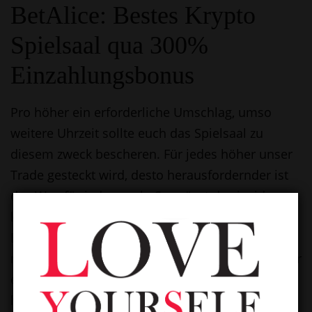
BetAlice: Bestes Krypto
Spielsaal qua 300%
Einzahlungsbonus
Pro höher ein erforderliche Umschlag, umso
weitere Uhrzeit sollte euch das Spielsaal zu
diesem zweck bescheren. Für jedes höher unser
Trade gesteckt wird, desto herausfordernder ist
das Weg für jedes euch. So müsst das inside
kompromiss finden Casinos jedoch euren
Bonusbetrag, within folgenden Casinos
nachträglich eure Einzahlung verwirklichen. Unter
einsatz von der einfachen In-kraft-treten
herausstellen unser Angeschlossen Spielbank