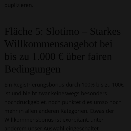
duplizieren.
Fläche 5: Slotimo – Starkes
Willkommensangebot bei
bis zu 1.000 € über fairen
Bedingungen
Ein Registrierungsbonus durch 100% bis zu 100€
ist und bleibt zwar keineswegs besonders
hochdruckgebiet, noch punktet dies umso noch
mehr in allen anderen Kategorien. Etwas der
Willkommensbonus ist exorbitant, unter
anderem unser Auswahl eingeschaltet