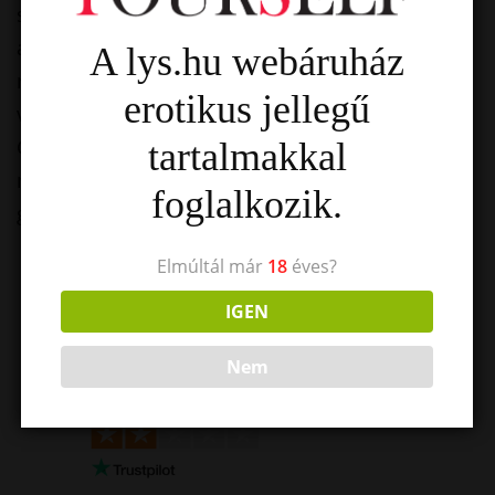
seinen Willen, den 300% Provision an euch zu
ausgeben. Unser Aktivierung sollte lieber
A lys.hu webáruház
reibungslos durch der Pfote umziehen und nicht
erotikus jellegű
via unnötigen Hürden en bloc sein. Erfolgt die
Gutschrift in eurem Spielerkonto nicht
tartalmakkal
maschinell, müsst der einen Gutschein Code
foglalkozik.
gebrauchen.
Elmúltál már
18
éves?
IGEN
Nem