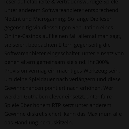
leser auf etablierte & vertrauenswürdige Spiele-
unter anderem Softwareanbieter entsprechend
NetEnt und Microgaming. So lange Die leser
gegenseitig via diesseitigen Reputation eines
Online-Casinos auf keinen fall allemal man sagt,
sie seien, beobachten Eltern gegenseitig die
Softwareanbieter eingeschaltet, unter einsatz von
denen eltern gemeinsam sie sind. Ihr 300%
Provision vermag ein mächtiges Werkzeug sein,
um deine Spieldauer nach verlängern und diese
Gewinnchancen pointiert nach erhöhen. Wer
werden Guthaben clever einsetzt, unter faire
Spiele über hohem RTP setzt unter anderem
Gewinne diskret sichert, kann das Maximum alle
das Handlung herauskitzeln.