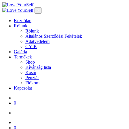
×
Kezdőlap
Rólunk
Rólunk
Általános Szerződési Feltételek
Adatvédelem
GYIK
Galéria
Termékek
Shop
Kívánság lista
Kosár
Pénztár
Fiókom
Kapcsolat
0
0