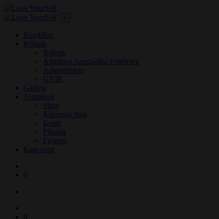
×
Kezdőlap
Rólunk
Rólunk
Általános Szerződési Feltételek
Adatvédelem
GYIK
Galéria
Termékek
Shop
Kívánság lista
Kosár
Pénztár
Fiókom
Kapcsolat
0
0