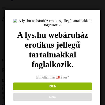
A 10 legjobb játék
Home
A lys.hu webáruház
Services
Tapasztalat
erotikus jellegű
A 10 legjobb játék
tartalmakkal
Interesting
foglalkozik.
Review of Premium Toys
Elmúltál már
18
éves?
Blandit auctor at accumsan, sit ipsum, aliquam. Amet eros
consectetur tincidunt magnis proin justo quam felis. Ac vitae mi
IGEN
laoreet tellus tortor mi nunc laoreet. Odio at est tellus vestibulum
nulla gravida arcu. Ornare quam viverra nam neque vitae rhoncus
Nem
quam mattis risus.