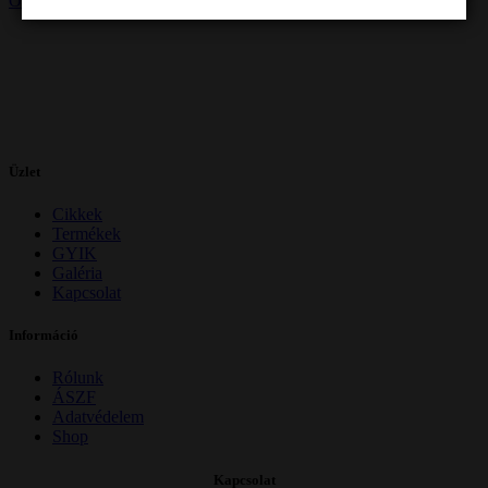
Order now
Üzlet
Cikkek
Termékek
GYIK
Galéria
Kapcsolat
Információ
Rólunk
ÁSZF
Adatvédelem
Shop
Kapcsolat