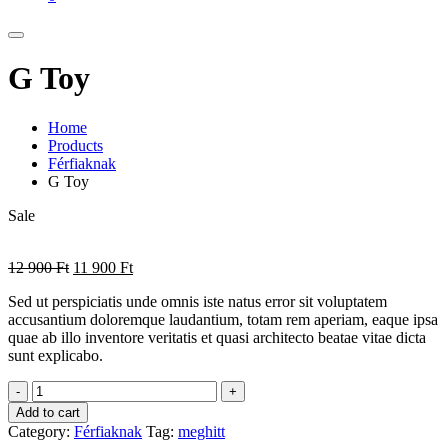
G Toy
Home
Products
Férfiaknak
G Toy
Sale
12 900
Ft
11 900
Ft
Sed ut perspiciatis unde omnis iste natus error sit voluptatem
accusantium doloremque laudantium, totam rem aperiam, eaque ipsa
quae ab illo inventore veritatis et quasi architecto beatae vitae dicta
sunt explicabo.
G
-
+
Toy
Add to cart
quantity
Category:
Férfiaknak
Tag:
meghitt