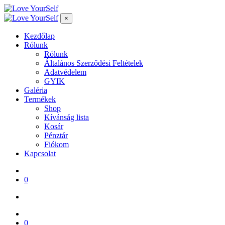
×
Kezdőlap
Rólunk
Rólunk
Általános Szerződési Feltételek
Adatvédelem
GYIK
Galéria
Termékek
Shop
Kívánság lista
Kosár
Pénztár
Fiókom
Kapcsolat
0
0