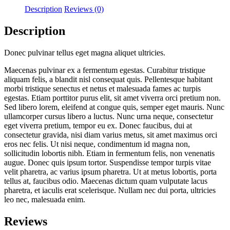
Description
Reviews (0)
Description
Donec pulvinar tellus eget magna aliquet ultricies.
Maecenas pulvinar ex a fermentum egestas. Curabitur tristique
aliquam felis, a blandit nisl consequat quis. Pellentesque habitant
morbi tristique senectus et netus et malesuada fames ac turpis
egestas. Etiam porttitor purus elit, sit amet viverra orci pretium non.
Sed libero lorem, eleifend at congue quis, semper eget mauris. Nunc
ullamcorper cursus libero a luctus. Nunc urna neque, consectetur
eget viverra pretium, tempor eu ex. Donec faucibus, dui at
consectetur gravida, nisi diam varius metus, sit amet maximus orci
eros nec felis. Ut nisi neque, condimentum id magna non,
sollicitudin lobortis nibh. Etiam in fermentum felis, non venenatis
augue. Donec quis ipsum tortor. Suspendisse tempor turpis vitae
velit pharetra, ac varius ipsum pharetra. Ut at metus lobortis, porta
tellus at, faucibus odio. Maecenas dictum quam vulputate lacus
pharetra, et iaculis erat scelerisque. Nullam nec dui porta, ultricies
leo nec, malesuada enim.
Reviews