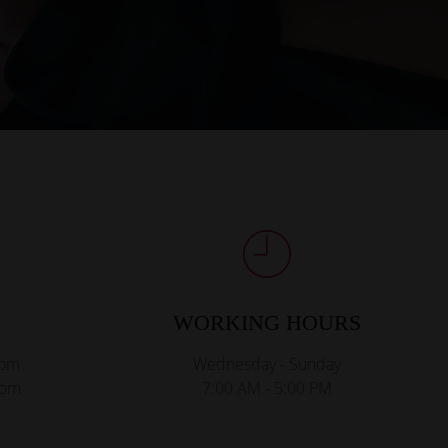
WORKING HOURS
com
Wednesday - Sunday
com
7:00 AM - 5:00 PM