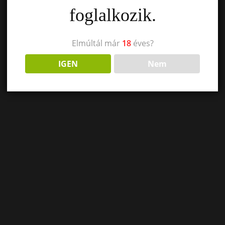
foglalkozik.
Elmúltál már
18
éves?
IGEN
Nem