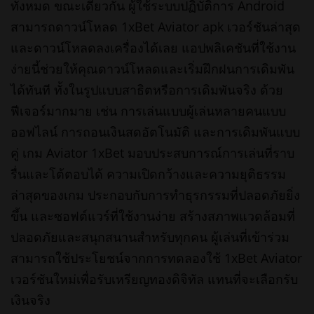
ทั้งหมด ขณะเดียวกัน ผู้ใช้ระบบปฏิบัติการ Android
สามารถดาวน์โหลด 1xBet Aviator apk เวอร์ชันล่าสุด
และดาวน์โหลดลงเครื่องได้เลย แอปพลิเคชันที่ใช้งาน
ง่ายนี้ช่วยให้คุณดาวน์โหลดและเริ่มฝึกฝนการเดิมพัน
ได้ทันที ทั้งในรูปแบบสาธิตหรือการเดิมพันจริง ด้วย
ฟีเจอร์มากมาย เช่น การเล่นแบบผู้เล่นหลายคนแบบ
ออฟไลน์ การถอนเงินสดอัตโนมัติ และการเดิมพันแบบ
คู่ เกม Aviator 1xBet มอบประสบการณ์การเล่นที่ราบ
รื่นและโต้ตอบได้ ความเปิดกว้างและความยุติธรรม
ล่าสุดของเกม ประกอบกับการทำธุรกรรมที่ปลอดภัยยิ่ง
ขึ้น และซอฟต์แวร์ที่ใช้งานง่าย สร้างสภาพแวดล้อมที่
ปลอดภัยและสนุกสนานสำหรับทุกคน ผู้เล่นที่เข้าร่วม
สามารถใช้ประโยชน์จากการทดลองใช้ 1xBet Aviator
เวอร์ชันใหม่เพื่อรับเหรียญทองดิจิทัล แทนที่จะเลือกรับ
เงินจริง