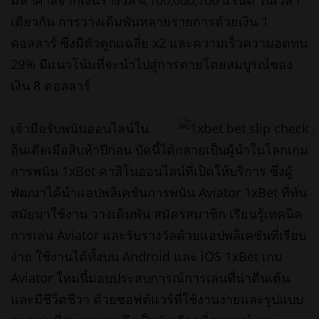
มหาศาลจากเงินรางวัล 4,100,000,100 แรนด์ ในเวลา
เดียวกัน การวางเดิมพันหลายรายการด้วยเงิน 1
ดอลลาร์ ซึ่งมีตัวคูณเฉลี่ย x2 และความเร็วความอดทน
29% มีแนวโน้มที่จะนำไปสู่การตายโดยสมบูรณ์ของ
เงิน 8 ดอลลาร์
เจ้ามือรับพนันออนไลน์ใน
อินเดียเมื่อสิบห้าปีก่อน บัดนี้ได้กลายเป็นผู้นำในโลกเกม
การพนัน 1xBet คาสิโนออนไลน์ที่เปิดให้บริการ ซึ่งผู้
พัฒนาได้นำแอปพลิเคชันการพนัน Aviator 1xBet ที่ทัน
สมัยมาใช้งาน วางเดิมพัน สมัครสมาชิก เรียนรู้เทคนิค
การเล่น Aviator และรับรางวัลด้วยแอปพลิเคชันที่เรียบ
ง่าย ใช้งานได้ทั้งบน Android และ iOS 1xBet เกม
Aviator ใหม่นี้มอบประสบการณ์การเล่นที่น่าตื่นเต้น
และมีชีวิตชีวา ด้วยซอฟต์แวร์ที่ใช้งานง่ายและรูปแบบ