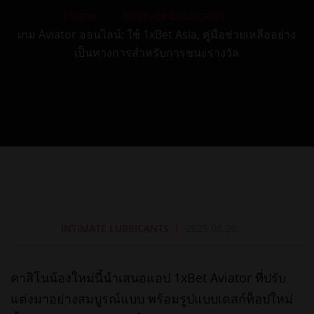
Home
Intimate Lubricants
เกม Aviator ออนไลน์: ใช้ 1xBet Asia, คู่มือช่วยเหลืออย่าง
เป็นทางการสำหรับการชนะรางวัล
INTIMATE LUBRICANTS
2025.08.20.
คาสิโนน้องใหม่นี้นำเสนอแอป 1xBet Aviator ที่ปรับ
แต่งมาอย่างสมบูรณ์แบบ พร้อมรูปแบบเดสก์ท็อปใหม่