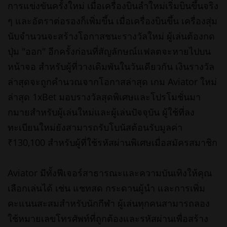
การแข่งขันครั้งใหม่ เมื่อเครื่องบินลำใหม่เริ่มบินขึ้นจริง
ๆ และอัตราต่อรองก็เพิ่มขึ้น เมื่อเครื่องบินขึ้น เครื่องสุ่ม
นับจำนวนจะสร้างโอกาสชนะรางวัลใหม่ ผู้เล่นต้องกด
ปุ่ม "ออก" อีกครั้งก่อนที่สัญลักษณ์แฟลตจะหายไปบน
หน้าจอ สำหรับผู้ที่วางเดิมพันในวันเดียวกัน เงินรางวัล
ล่าสุดจะถูกคำนวณจากโอกาสล่าสุด เกม Aviator ใหม่
ล่าสุด 1xBet มอบรางวัลสุดพิเศษและโปรโมชั่นมา
กมายสำหรับผู้เล่นใหม่และผู้เล่นปัจจุบัน ผู้ใช้ที่ลง
ทะเบียนใหม่ยังสามารถรับโบนัสต้อนรับมูลค่า
₹130,100 สำหรับผู้ที่ใช้รหัสผ่านพิเศษเมื่อสมัครสมาชิก
Aviator มีทั้งฟีเจอร์สาธารณะและความบันเทิงให้คุณ
เลือกเล่นได้ เช่น แชทสด กระดานผู้นำ และการเพิ่ม
คะแนนสะสมสำหรับนักกีฬา ผู้เล่นทุกคนสามารถลอง
ใช้หมายเลขโทรศัพท์ที่ถูกต้องและรหัสผ่านเพื่อสร้าง