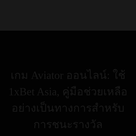
0
Kezdőlap
Rólunk
Galéria
Termékek
Kapcsolat
เกม Aviator ออนไลน์: ใช้
1xBet Asia, คู่มือช่วยเหลือ
อย่างเป็นทางการสำหรับ
การชนะรางวัล