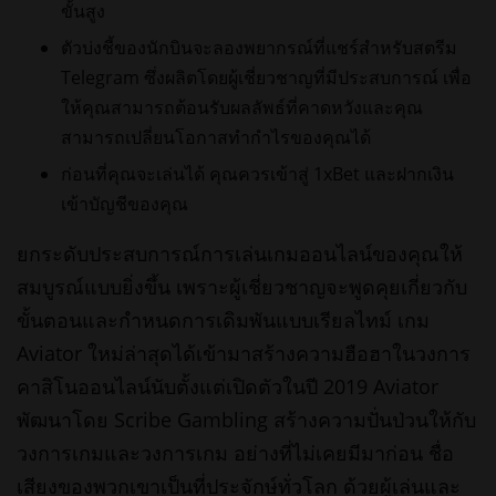
ขั้นสูง
ตัวบ่งชี้ของนักบินจะลองพยากรณ์ที่แชร์สำหรับสตรีม
Telegram ซึ่งผลิตโดยผู้เชี่ยวชาญที่มีประสบการณ์ เพื่อ
ให้คุณสามารถต้อนรับผลลัพธ์ที่คาดหวังและคุณ
สามารถเปลี่ยนโอกาสทำกำไรของคุณได้
ก่อนที่คุณจะเล่นได้ คุณควรเข้าสู่ 1xBet และฝากเงิน
เข้าบัญชีของคุณ
ยกระดับประสบการณ์การเล่นเกมออนไลน์ของคุณให้
สมบูรณ์แบบยิ่งขึ้น เพราะผู้เชี่ยวชาญจะพูดคุยเกี่ยวกับ
ขั้นตอนและกำหนดการเดิมพันแบบเรียลไทม์ เกม
Aviator ใหม่ล่าสุดได้เข้ามาสร้างความฮือฮาในวงการ
คาสิโนออนไลน์นับตั้งแต่เปิดตัวในปี 2019 Aviator
พัฒนาโดย Scribe Gambling สร้างความปั่นป่วนให้กับ
วงการเกมและวงการเกม อย่างที่ไม่เคยมีมาก่อน ชื่อ
เสียงของพวกเขาเป็นที่ประจักษ์ทั่วโลก ด้วยผู้เล่นและ