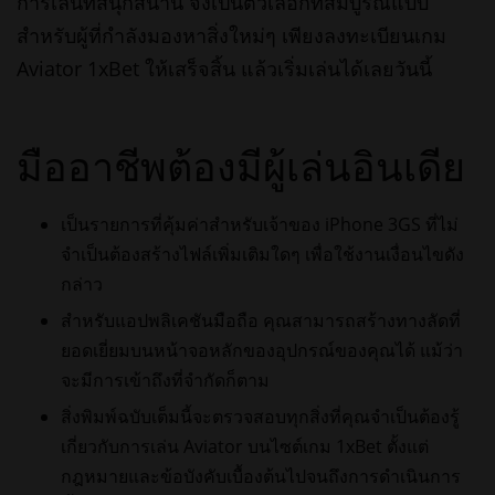
การเล่นที่สนุกสนาน จึงเป็นตัวเลือกที่สมบูรณ์แบบ
สำหรับผู้ที่กำลังมองหาสิ่งใหม่ๆ เพียงลงทะเบียนเกม
Aviator 1xBet ให้เสร็จสิ้น แล้วเริ่มเล่นได้เลยวันนี้
มืออาชีพต้องมีผู้เล่นอินเดีย
เป็นรายการที่คุ้มค่าสำหรับเจ้าของ iPhone 3GS ที่ไม่
จำเป็นต้องสร้างไฟล์เพิ่มเติมใดๆ เพื่อใช้งานเงื่อนไขดัง
กล่าว
สำหรับแอปพลิเคชันมือถือ คุณสามารถสร้างทางลัดที่
ยอดเยี่ยมบนหน้าจอหลักของอุปกรณ์ของคุณได้ แม้ว่า
จะมีการเข้าถึงที่จำกัดก็ตาม
สิ่งพิมพ์ฉบับเต็มนี้จะตรวจสอบทุกสิ่งที่คุณจำเป็นต้องรู้
เกี่ยวกับการเล่น Aviator บนไซต์เกม 1xBet ตั้งแต่
กฎหมายและข้อบังคับเบื้องต้นไปจนถึงการดำเนินการ