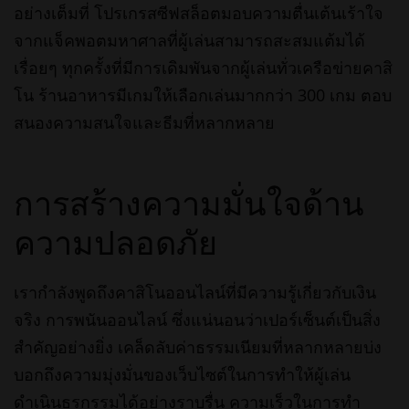
อย่างเต็มที่ โปรเกรสซีฟสล็อตมอบความตื่นเต้นเร้าใจ
จากแจ็คพอตมหาศาลที่ผู้เล่นสามารถสะสมแต้มได้
เรื่อยๆ ทุกครั้งที่มีการเดิมพันจากผู้เล่นทั่วเครือข่ายคาสิ
โน ร้านอาหารมีเกมให้เลือกเล่นมากกว่า 300 เกม ตอบ
สนองความสนใจและธีมที่หลากหลาย
การสร้างความมั่นใจด้าน
ความปลอดภัย
เรากำลังพูดถึงคาสิโนออนไลน์ที่มีความรู้เกี่ยวกับเงิน
จริง
การพนันออนไลน์
ซึ่งแน่นอนว่าเปอร์เซ็นต์เป็นสิ่ง
สำคัญอย่างยิ่ง เคล็ดลับค่าธรรมเนียมที่หลากหลายบ่ง
บอกถึงความมุ่งมั่นของเว็บไซต์ในการทำให้ผู้เล่น
ดำเนินธุรกรรมได้อย่างราบรื่น ความเร็วในการทำ