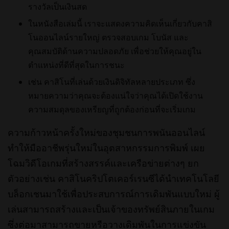
รางวัลเป็นเงินสด
ในหนังสือเล่มนี้ เราจะแสดงความคิดเห็นเกี่ยวกับคาสิ
โนออนไลน์รายใหญ่ ตรวจสอบเกม โบนัส และ
คุณสมบัติด้านความปลอดภัย เพื่อช่วยให้คุณอยู่ใน
ตำแหน่งที่ดีที่สุดในการชนะ
เช่น คาสิโนที่เล่นด้วยเงินดิจิทัลหลายประเภท ซึ่ง
หมายความว่าคุณจะต้องแน่ใจว่าคุณได้เปิดใช้งาน
ความสมดุลของเหรียญที่ถูกต้องก่อนที่จะเริ่มเกม
ความก้าวหน้าครั้งใหม่ของชุมชนการพนันออนไลน์
ทำให้มืออาชีพรุ่นใหม่ในอุตสาหกรรมการพิมพ์ เผย
โฉมวิดีโอเกมที่สร้างสรรค์และเครือข่ายต่างๆ ยก
ตัวอย่างเช่น คาสิโนคริปโตเคอร์เรนซีได้นำเทคโนโลยี
บล็อกเชนมาใช้เพื่อประสบการณ์การเดิมพันแบบใหม่ ผู้
เล่นสามารถสร้างและเป็นเจ้าของทรัพย์สินภายในเกม
ซึ่งต่อมาสามารถขายหรือวางเดิมพันในการแข่งขัน