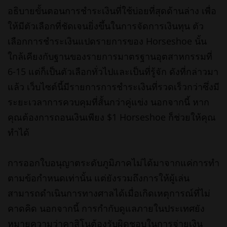
อธิบายขั้นตอนการชำระเงินที่ใช้บ่อยที่สุดด้านล่าง เพื่อ
ให้มีตัวเลือกที่ชัดเจนยิ่งขึ้นในการจัดการเงินทุน ตัว
เลือกการชำระเงินแปดรายการของ Horseshoe นั้น
ใกล้เคียงกับฐานของรายการมาตรฐานอุตสาหกรรมที่
6-15 แต่ก็เป็นตัวเลือกทั่วไปและเป็นที่รู้จัก ดังที่กล่าวมา
แล้ว เว็บไซต์นี้มีรายการการชำระเงินที่รวดเร็วกว่าซึ่งมี
ระยะเวลาการควบคุมที่สั้นกว่าคู่แข่ง นอกจากนี้ หาก
คุณต้องการถอนเงินเพียง $1 Horseshoe ก็ช่วยให้คุณ
ทำได้
การออกใบอนุญาตระดับภูมิภาคไม่ได้มาจากแค่การทำ
ตามข้อกำหนดเท่านั้น แต่ยังรวมถึงการให้ผู้เล่น
สามารถดำเนินการทางศาลได้เมื่อเกิดเหตุการณ์ที่ไม่
คาดคิด นอกจากนี้ การกำกับดูแลภายในประเทศยัง
หมายความว่าคาสิโนต้องรับผิดชอบในการจ่ายเงิน