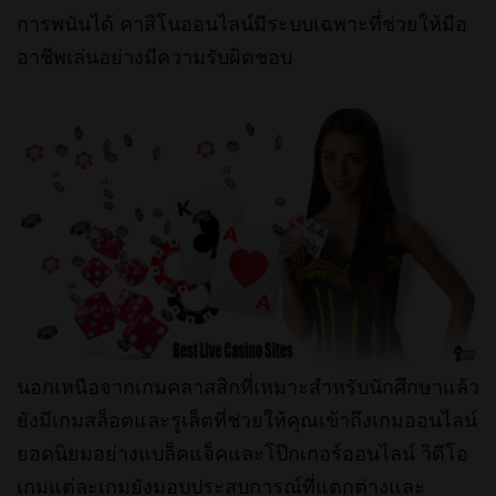
การพนันได้ คาสิโนออนไลน์มีระบบเฉพาะที่ช่วยให้มือ
อาชีพเล่นอย่างมีความรับผิดชอบ
นอกเหนือจากเกมคลาสสิกที่เหมาะสำหรับนักศึกษาแล้ว
ยังมีเกมสล็อตและรูเล็ตที่ช่วยให้คุณเข้าถึงเกมออนไลน์
ยอดนิยมอย่างแบล็คแจ็คและโป๊กเกอร์ออนไลน์ วิดีโอ
เกมแต่ละเกมยังมอบประสบการณ์ที่แตกต่างและ