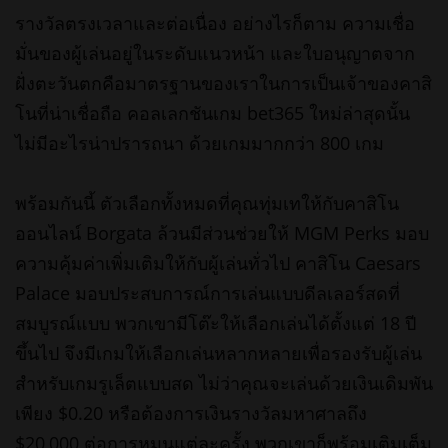
รางวัลตรงเวลาและต่อเนื่อง อย่างไรก็ตาม ความเชื่อ
มั่นของผู้เล่นอยู่ในระดับแนวหน้า และใบอนุญาตจาก
ฝั่งตะวันตกคือมาตรฐานของเราในการเป็นเจ้าของคาสิ
โนที่น่าเชื่อถือ คอลเลกชันเกม bet365 ใหม่ล่าสุดนั้น
ไม่มีอะไรน่าปรารถนา ด้วยเกมมากกว่า 800 เกม
พร้อมกันนี้ ตัวเลือกทั้งหมดที่คุณทุ่มเทให้กับคาสิโน
ออนไลน์ Borgata ล้วนมีส่วนช่วยให้ MGM Perks มอบ
ความคุ้มค่าเพิ่มเติมให้กับผู้เล่นทั่วไป คาสิโน Caesars
Palace มอบประสบการณ์การเล่นแบบดีลเลอร์สดที่
สมบูรณ์แบบ พวกเขามีโต๊ะให้เลือกเล่นได้ตั้งแต่ 18 ปี
ขึ้นไป จึงมีเกมให้เลือกเล่นหลากหลายเพื่อรองรับผู้เล่น
สำหรับเกมรูเล็ตแบบสด ไม่ว่าคุณจะเล่นด้วยเงินเดิมพัน
เพียง $0.20 หรือต้องการเงินรางวัลมหาศาลถึง
$20,000 ต่อการหมุนแต่ละครั้ง พวกเขาก็พร้อมเติมเต็ม