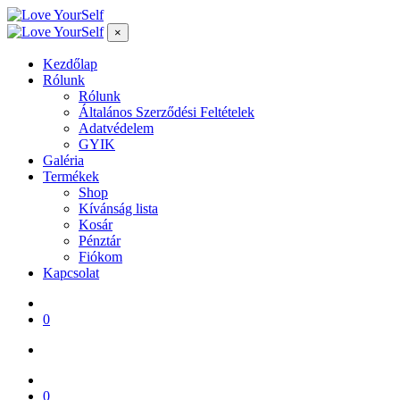
×
Kezdőlap
Rólunk
Rólunk
Általános Szerződési Feltételek
Adatvédelem
GYIK
Galéria
Termékek
Shop
Kívánság lista
Kosár
Pénztár
Fiókom
Kapcsolat
0
0