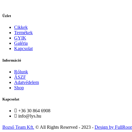
Üzlet
Cikkek
Termékek
GYIK
Galéria
Kapcsolat
Információ
Rólunk
ÁSZF
Adatvédelem
Shop
Kapcsolat
+36 30 864 6908
info@lys.hu
Bozsó Team Kft.
© All Rights Reserved - 2023 -
Design by FullRoo