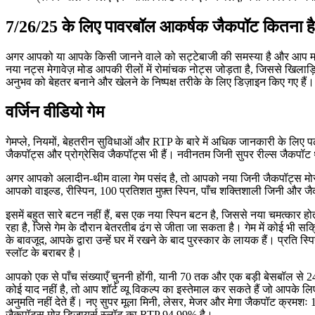
7/26/25 के लिए पावरबॉल आकर्षक जैकपॉट कितना ह
अगर आपको या आपके किसी जानने वाले को सट्टेबाजी की समस्या है और आप मदद चा
नया नट्स मेगावेज़ मोड आपकी रीलों में रोमांचक नोट्स जोड़ता है, जिससे खिलाड़ियो
अनुभव को बेहतर बनाने और खेलने के निष्पक्ष तरीके के लिए डिज़ाइन किए गए हैं।
वर्जिन वीडियो गेम
गेमप्ले, नियमों, बेहतरीन सुविधाओं और RTP के बारे में अधिक जानकारी के लिए पढ़
जैकपॉट्स और प्रोग्रेसिव जैकपॉट्स भी हैं। नवीनतम जिनी सुपर रील्स जैकपॉट 
अगर आपको अलादीन-थीम वाला गेम पसंद है, तो आपको नया जिनी जैकपॉट्स मोर व
आपको वाइल्ड, रीस्पिन, 100 प्रतिशत मुफ़्त स्पिन, पाँच शक्तिशाली जिनी और जैक
इसमें बहुत सारे बटन नहीं हैं, बस एक नया स्पिन बटन है, जिससे नया चमत्का
रहा है, जिसे गेम के दौरान बेतरतीब ढंग से जीता जा सकता है। गेम में कोई भी स
के बावजूद, आपके द्वारा उन्हें घर में रखने के बाद पुरस्कार के लायक हैं। प्रति
स्लॉट के बराबर है।
आपको एक से पाँच संख्याएँ चुननी होंगी, यानी 70 तक और एक बड़ी बेसबॉल से
कोई याद नहीं है, तो आप शॉर्ट व्यू विकल्प का इस्तेमाल कर सकते हैं जो आपके ल
अनुमति नहीं देते हैं। नए सुपर मूला मिनी, लेसर, मेजर और मेगा जैकपॉट क्रमश
जैकपॉट्स मोर डिज़ायर्स स्लॉट का RTP 94.99% है।