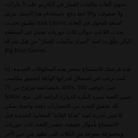
تحتوي ألعاب ماكينات القمار في الكازينو على 5 بكرات،
و3 صفوف، و99 خط دفع. باستخدام هذا النمط،
تنزيل
استعد للتجول في الغابة.
تطبيق تحديث tusk casino
يجذب اللاعب حوالي ثلاث حوريات تعيش في المنطقة
البكر. طُوّرت لعبة "أسرار ماكينات القمار" من قِبل شركة
Big Four Games.
هذه فرصتك للاستمتاع بسحر هذه المخلوقات الجديدة، إذا
كنت ترغب في استغلال قدراتها الهائلة لتحقيق مكاسب
مضاعفة تتراوح من 75x، 400x، وحتى 500x، حتى
5000x. تتميز اللعبة بميزة البكرة الدوارة الرائعة التي تتيح
لك تحقيق العديد من الانتصارات دفعة واحدة. يمكن
للاعبين تجربة لعبة "هدايا الغابة" المجانية الجديدة قبل
الاستمتاع بأموال حقيقية. تتصدر اللعبة ثلاث حوريات
ومجموعة متنوعة من الكلاب التي تظهر من حين لآخر