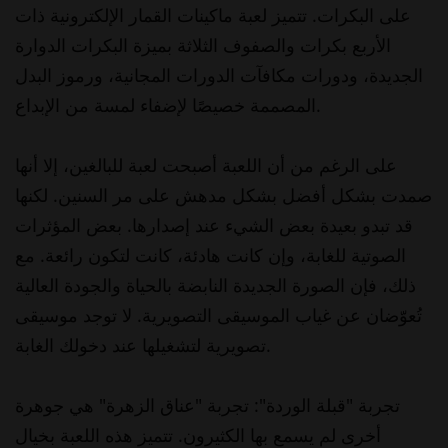
على البكرات. تتميز لعبة ماكينات القمار الإلكترونية ذات
الأربع بكرات والصفوف الثلاثة بميزة البكرات الدوارة
الجديدة، ودورات مكافآت الدورات المجانية، ورموز البدل
المصممة خصيصًا لإضفاء لمسة من الإبداع.
على الرغم من أن اللعبة أصبحت لعبة للبالغين، إلا أنها
صمدت بشكل أفضل بشكل مدهش على مر السنين. لكنها
قد تبدو بعيدة بعض الشيء عند إصدارها. بعض المؤثرات
الصوتية للغابة، وإن كانت هادئة، كانت لتكون رائعة. مع
ذلك، فإن الصورة الجديدة النابضة بالحياة والجودة العالية
تُعوّضان عن غياب الموسيقى التصويرية. لا توجد موسيقى
تصويرية لتشغيلها عند دخولك الغابة.
تجربة "قبلة الوردة": تجربة "عناق الزهرة" هي جوهرة
أخرى لم يسمع بها الكثيرون. تتميز هذه اللعبة بخيال