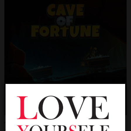
خلال رحلتك الشمالية من "إنستل سيندر"، ستجد متجر
"بيتزا باي بينجوين" الجديد. وبينما تستمتع البطاريق هناك،