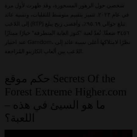
شخصي حول الزهور المسحورة، وقد ظهرت لأول مرة
في عام ٢٠٢٣. تتميز بتقييم متوسط للتقلبات، ونسبة عائد
إلى اللاعب (RTP) تبلغ حوالي ٩٥.٦٩٪، وأقصى ربح يبلغ
٣٤٥٦ ضعفًا. تُعدّ لعبة "كنوز الغابة المتطرفة" خيارًا ممتازًا
عند اختيار Gamdom، نظرًا لامتلاكها أعلى نسبة عائد إلى
اللاعب بين ألعاب الكازينو المُراجعة.
حكم موقع Secrets Of the
Forest Extreme Higher.com
– ما هو السيئ في هذه
اللعبة؟