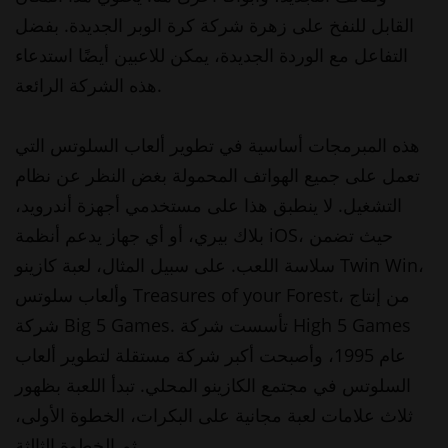
القابل للنفخ على زهرة شركة كرة الوبر الجديدة. بفضل
التفاعل مع الوردة الجديدة، يمكن للاعبين أيضًا استدعاء
هذه الشركة الرائعة.
هذه المبرمجات أساسية في تطوير ألعاب السلوتس التي
تعمل على جميع الهواتف المحمولة بغض النظر عن نظام
التشغيل. لا ينطبق هذا على مستخدمي أجهزة أندرويد،
بلاك بيري، أو أي جهاز يدعم أنظمة iOS، حيث تضمن
سلاسة اللعب. على سبيل المثال، لعبة كازينو Twin Win،
وألعاب سلوتس Treasures of your Forest، من إنتاج
شركة Big 5 Games. تأسست شركة High 5 Games
عام 1995، وأصبحت أكبر شركة مستقلة لتطوير ألعاب
السلوتس في مجتمع الكازينو المحلي. تبدأ اللعبة بظهور
ثلاث علامات لعبة مجانية على البكرات، الخطوة الأولى،
ثم الخطوة الثالثة.