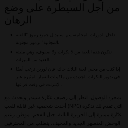
من أجل السيطرة على وضع
الرهان
داخل الدورات المجانية، يتم استبدال جميع رموز "اللعبة
المجانية" برموز مجنونة.
تتكون هذه اللعبة من 5 بكرات و3 صفوف، وهي مليئة
بالعديد من الميزات.
إذا كنت من محبي لعبة البلاك جاك، فإن لورين ترغب أيضًا
في تدوير البكرات الجديدة من ماكينات القمار المثيرة عبر
الإنترنت في وقت فراغها.
بمجرد الوصول، انظر إلى رصيف عبّارة سيندر وتحدث مع
أحدث شخصية غير قابلة للعب (NPC) التي تقدم لك تذكرة
عبّارة مميزة إلى الجزيرة التالية. جبل الفحم، موطن زعيم
الوحش المنصهر الجديد والمخيف، يتطلب من المحترفين