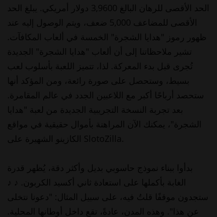
الحد الأقصى للرهان البالغ 3,9600 دولار أمريكي. يبلغ الحد
الأقصى للمضاعف 5,000 ضعف، ويتم الوصول إليه عند
ظهور رموز "هدايا الشجرة" الخمسة في ألعاب المكافآت.
تشير ملاحظاتنا إلى أن ألعاب "هدايا الشجرة" الجديدة
تُجرى قبل بدء المعركة. لذا، تتميز اللعبة بأسلوب لعب
بسيط، وستحصل على صورة رائعة، ومن المؤكد أنها
ستحصد أرباحًا أكبر مع اللاعبين الجدد في عالم المقامرة.
بعد تجربة النسخة التجريبية الجديدة من لعبة "هدايا
الشجرة"، يمكنك الآن المراهنة بأموال حقيقية في مواقع
الكازينو الشهيرة على SlotoZilla.
بدأوا ببناء نموذج حاسوبي بديل وأكثر دقة، يُظهر قدرة
الغابة بأكملها على استعادة ثاني أكسيد الكربون. ♪ ♪
ستجدون موقفًا قلتُ فيه، على سبيل المثال: "دعونا نتخلى
عن هذا". وهذه المدن، عادةً، تقع داخل أوطانها المحلية.