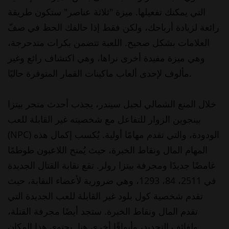
التي يمكنك تفعيلها. ميزة "ثلاثة عناصر" ستكون طريقة
رائعة لزيادة أرباحك، ولكن فقط إذا حالفك الحظ في صفّ
العلامات بشكل صحيح. اللعبة تتضمن بكرات متدحرجة،
وهي ميزة مفيدة أخرى نراها، وهي اكتشاف رائع وغير
مألوف لإحدى ألعاب ماكينات القمار المتوفرة حاليًا.
خلال المنع الشمالي لجبل سيندر، يجذب أحدث متجر بيتزا
بينجوين الزوار للتفاعل مع شخصيته غير القابلة للعب
(NPC) الودودة، والتي تقدم مهامًا أولية. يُكسب إكمال هذه
المهام المال ونقاط الخبرة، حيث يُمنح اللاعبون طوطمًا
غامضًا جديدًا ومجرفة بيتزا رولر. تقع نقابة القتال الجديدة
في 2511، 84، 1293، وهي ضرورية لأعضاء النقابة، حيث
تقدم شخصية كول بلود غير القابلة للعب الجديدة التي
تقدم المال ونقاط الخبرة. ستجد أيضًا مجرفة القتلة،
ولفائف التجديد، وأبواقًا أخرى هنا. يحتوي هذا المكان