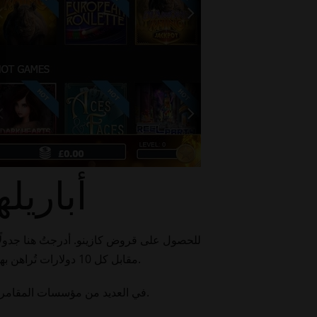
أباريل
مقابل كل 10 دولارات تُراهن بها في اللعبة. وبالطبع، تخضع كل مكافأة إضافية ودورات مجانية لشروط الرهان وشروط الكازينو المحلي على الإنترنت.
في العديد من مؤسسات المقامرة التي تقترض الآن من البنك مكافآت بعد التسجيل مباشرة، فإن رموز المكافأة بدون إيداع ليست ضرورية عادةً.