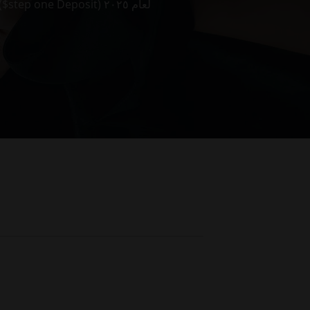
أفضل كازينوهات الإنترنت التي تقبل الإيداع من الخطوة الأولى ($step one Deposit) لعام ٢٠٢٥