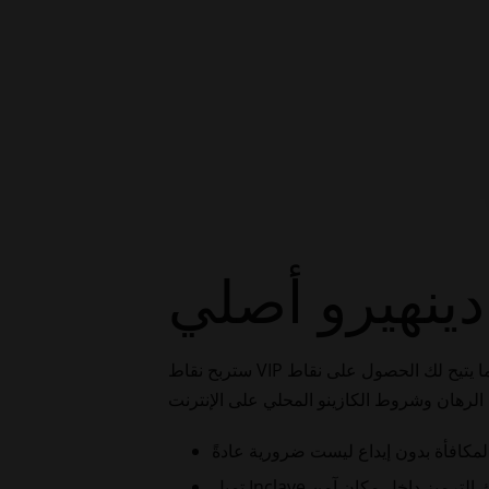
دينهيرو أصلي
ستربح نقاط VIP مقابل كل رهان بأموال حقيقية، مما يتيح لك الحصول على نقاط VIP للحصول على قروض كازينو. أدرجتُ هنا جدولًا يوضح المبلغ الذي يمكنك ربحه