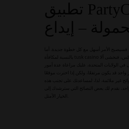
تطبيق PartyCasino Black-jack الجديد للهواتف
 فسيصبح الأمر أسهل مع كل خطوة جديدة. أما
وكس، فنخشى ألا
بالنسبة لمكافأة
دنى في الولايات المتحدة، عليك مراعاة عدة أمور
 واحد قد يكون مرتفعًا، ولكن إذا اخترت موقعًا
ائح غير ملائمة. لذا، لمساعدتك على تجنب هذه
ر واحد، نقدم لك بعض النصائح التي سترشدك إلى
الخيار الأمثل.