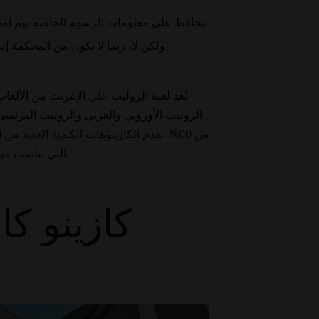
بالتأكيد، ليس هناك شك في أن مدفوعاتك على برنامج المراهنة Captain Chefs آمنة تمامًا، كما أن أمان SSL يحافظ على معلومات الرسوم الخاصة بهم آمنة.
ولكن لا، ربما لا يكون من المحكمة إ
تُعد لعبة الروليت على الإنترنت من الألع
الروليت الأوروبي والغربي والروليت الفرنسي،
من 00%. تقدم الكازينوهات الكندية العديد 
التي تناسب ميزانيتك وأموالك. وهنا يكمن دور البحث عن كازينوهات أفضل على الإنترنت توفر ماكينات قمار عالية الأداء وألعابًا حديثة.
كازينو كا