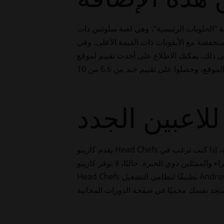
إلى 30 ضعفًا، ويمكنك سحب أقصى مبلغ نقدي يبدأ من 100 دولار. في لعبة "الحلويات الرئيسية"، وهي لعبة سلوتس ذات
منخفضة مع الأيقونات ذات القيمة الأعلى، وفي
افآت. بالإضافة إلى ذلك، يمكنك الاطلاع على أحدث تقييم لموقع
يقدم كازينو Head Chefs واحدة من أكثر قواعد المقامرة صرامةً لمساعدتك على التحكم في استخدامك وتجنب أي ضرر قد يلحق بك. في النهاية، إذا كنت ترغب في
لممثلين ذوي الخبرة. حاليًا، لا يوفر كازينو
Head Chefs تطبيقًا لنظامي التشغيل Android و iOS. مع ذلك، لا توجد مشكلة، لأن الموقع متوافق مع جميع الأجهزة، سواءً كانت أجهزة كمبيوتر أو هواتف محمولة