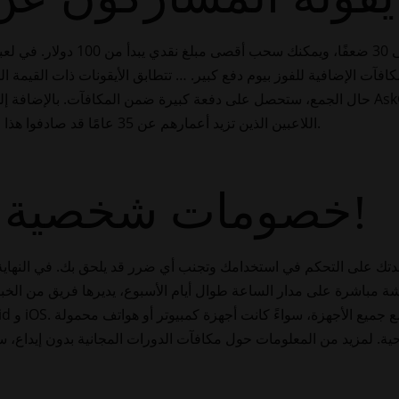
يقدم العرض شروط مراهنة جيدة تصل 
آت الإضافية للفوز بيوم دفع كبير. … تتطابق الأيقونات ذات القيمة ال
حال الجمع، ستحصل على دفعة كبيرة ضمن المك AskGamblers، والذي يفيد بأن أكثر من 90% من
اللاعبين الذين تزيد أعمارهم عن 35 عامًا قد صادفوا هذا الموقع، وحصلوا على تقييم جيد من 6.6 من 10.
خصومات شخصية للاعبين الجدد!
اشرة على مدار الساعة طوال أيام الأسبوع، يديرها فريق من الخبراء وا