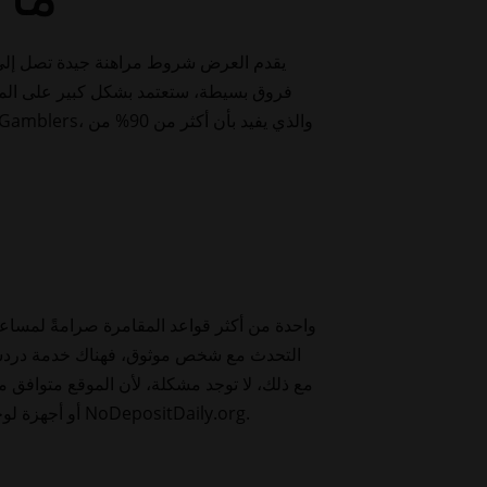
فروق بسيطة، ستعتمد بشكل كبير على المكاف
التحدث مع شخص موثوق، فهناك خدمة دردشة مب
أو أجهزة لوحية. لمزيد من المعلومات حول مكافآت الدورات المجانية بدون إيداع، ستجد نفسك محميًا في صفحة الدورات المجانية NoDepositDaily.org.