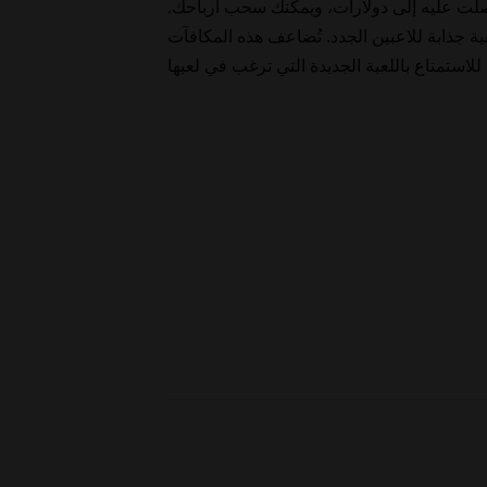
حصلت عليه إلى دولارات، ويمكنك سحب أرباحك
بية جذابة للاعبين الجدد. تُضاعف هذه المكافآت