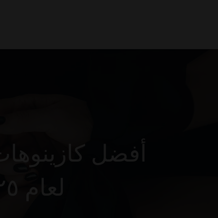
0
أفضل كازينوهات 
الأولى ($step one Deposit) لعام ٢٠٢٥