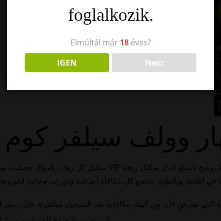
foglalkozik.
Elmúltál már
18
éves?
IGEN
Nem
هار وولف سيلفر كوم 
تميل Inclave إلى تخزين النصائح الحساسة ويمكنك الترميز داخل مكان آمن.