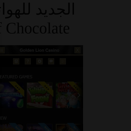
ا $step 1 من Chief Chocolate