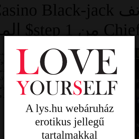
لمحمولة – إيداع
إذا كنت مضطرًا لمواصلة المقامرة للحفاظ على مستواك الجديد،
tusk casino مكافآت المملكة العربية السعودية
عدم الإيداع في كازينو كابتن ك
يقدمها الكازينو الجديد. عند اختيار كازينو بإيداع دولار واحد كحد أ
قد تؤثر على تجربة المقامرة لديك. صحيح أن اللعب بإيداع دولار
خاطئًا، فلن تتمكن من سحب أموالك، وإلا ستواجه قوانين ولو
المعضلة عند اختيار كازينو أمريكي على الإنترنت بإيداع دولا
A lys.hu webáruház
erotikus jellegű
tartalmakkal