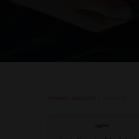
Home
Intimate Lubrican
INTIMATE LUBRICANTS
2025.09.13.
محتوى