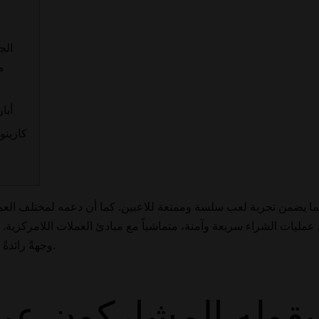
أبا
كازينو
ل عمليات الشراء سريعة وآمنة، متماشياً مع مبادئ العملات اللامركزية
وجهةً رائدةً للراغبين في الإثارة في عالم المقامرة الرقمية.
يقوله المشاركون عن