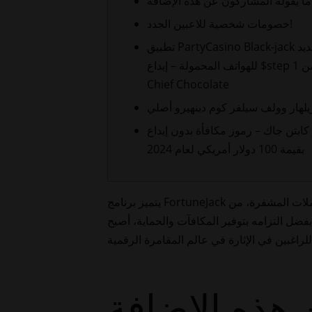
ما يقوله المشاركون عن هذه الإضافة
خصومات شخصية للاعبين الجدد!
تطبيق PartyCasino Black-jack الجديد
للهواتف المحمولة – إيداع $step 1 من
Chief Chocolate
ريلهار وولف سيلفر كوم دينهيرو أصلي
 كابتن جاك – رموز مكافأة بدون إيداع
بقيمة 100 دولار أمريكي لعام 2024
يتميز برنامج FortuneJack بسهولة استخدامه، حيث يسهل التنقل فيه، مما يضمن تجربة لعب سلسة وممتعة للاعبين. كما أن دعمه لمختلف العملات المشفرة، من
بفضل التزامه بتوفير المكافآت والحماية، أصبح FortuneJack
 هذه الإضافة