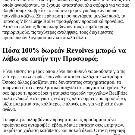
οποία αναφέρονται, τα έχουμε καταστήσει όλα σοβαρά για να σας
βοηθήσουμε να βρείτε το επόμενο μέρος για δωρεάν online
παιχνίδια καζίνο. Σε περίπτωση που ποντάρετε μεγάλα ποσά, τα
μπόνους VIP / Large Roller προσφέρουν προσωπικά προνόμια.
Αυτά τα μπόνους θα περιλαμβάνουν τους υψηλότερους
περιορισμούς, τις ταχύτερες αναλήψεις, τους διαχειριστές
προσωπικών λογαριασμών και πολλά άλλα.
Πόσα 100% δωρεάν Revolves μπορώ να
λάβω σε αυτήν την Προσφορά;
Είναι επίσης το μέρος όπου είναι πιο πιθανό να ακούσετε για τις
νεότερες κυκλοφορίες παιχνιδιών και θα αλλάξετε πλατφόρμα.
Όποιος άλλος βασίζεται στις δυνατότητες στοιχηματισμού, τα
τουρνουά ή το επαγγελματικό παιχνίδι σε πραγματικό χρόνο. Αν
σας άρεσε τι προσφέρει η εταιρεία τυχερών παιχνιδιών RealPrize,
αλλά ενδιαφέρεστε για τις νεότερες πλατφόρμες που προσφέρει,
ρίξτε μια ματιά στις καλύτερες επιλογές μας για να βρείτε έναν
αγώνα.
Τα οφέλη περιλαμβάνουν πράγματα όπως προσαρμοσμένα
προϊόντα και ανταμοιβές, εβδομαδιαίες επιταχύνσεις μετρητών,
μικρότερη χρέωση κατάθεσης και πολλά άλλα. Όταν η εγγραφή