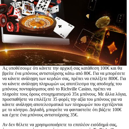
Ας υποθέσουμε ότι κάνετε την αρχική σας κατάθεση 100€ και θα
βρείτε ένα μπόνους αντιστοίχισης κάτω από 80€. Για να μπορέσετε
να κάνετε ανάληψη των κερδών σας, πρέπει να επιλέξετε 800€. Για
να κάνετε ανάληψη πληρωμών ως αποτέλεσμα της αποδοχής του
μπόνους πονταρίσματος από το Richville Casino, πρέπει να
πληροίτε τους όρους στοιχηματισμού 35x μπόνους. Με άλλα λόγια,
προσπαθήστε να επιλέξετε 35 φορές την αξία του μπόνους για να
κάνετε ανάληψη αποτελεσματικά των πληρωμών που σχετίζονται
με το κίνητρο. Δηλαδή, μπορείτε να φανταστείτε ότι βάζετε 100€
και έχετε ένα μπόνους αντιστοίχισης 35€.
Αν δεν θέλετε να χρησιμοποιήσετε το επιπλέον εισόδημά σας,