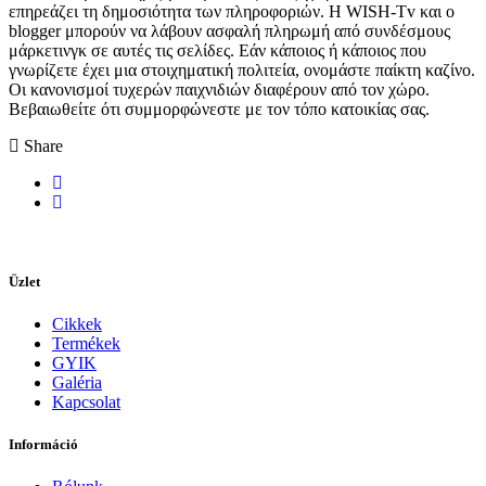
επηρεάζει τη δημοσιότητα των πληροφοριών. Η WISH-Tv και ο
blogger μπορούν να λάβουν ασφαλή πληρωμή από συνδέσμους
μάρκετινγκ σε αυτές τις σελίδες. Εάν κάποιος ή κάποιος που
γνωρίζετε έχει μια στοιχηματική πολιτεία, ονομάστε παίκτη καζίνο.
Οι κανονισμοί τυχερών παιχνιδιών διαφέρουν από τον χώρο.
Βεβαιωθείτε ότι συμμορφώνεστε με τον τόπο κατοικίας σας.
Share
Üzlet
Cikkek
Termékek
GYIK
Galéria
Kapcsolat
Információ