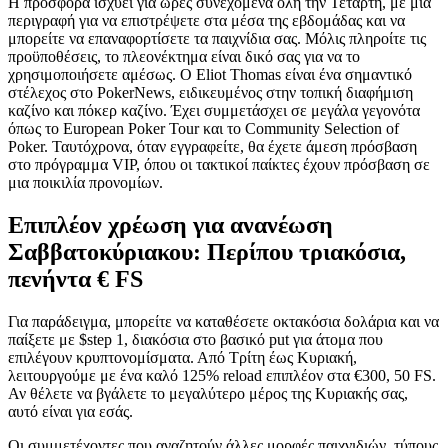
Η προσφορά ισχύει για ώρες συνεχόμενα όλη την Τετάρτη, με μια
περιγραφή για να επιστρέψετε στα μέσα της εβδομάδας και να
μπορείτε να επαναφορτίσετε τα παιχνίδια σας. Μόλις πληροίτε τις
προϋποθέσεις, το πλεονέκτημα είναι δικό σας για να το
χρησιμοποιήσετε αμέσως. Ο Eliot Thomas είναι ένα σημαντικό
στέλεχος στο PokerNews, ειδικευμένος στην τοπική διαφήμιση
καζίνο και πόκερ καζίνο. Έχει συμμετάσχει σε μεγάλα γεγονότα
όπως το European Poker Tour και το Community Selection of
Poker. Ταυτόχρονα, όταν εγγραφείτε, θα έχετε άμεση πρόσβαση
στο πρόγραμμα VIP, όπου οι τακτικοί παίκτες έχουν πρόσβαση σε
μια ποικιλία προνομίων.
Επιπλέον χρέωση για ανανέωση
Σαββατοκύριακου: Περίπου τριακόσια,
πενήντα € FS
Για παράδειγμα, μπορείτε να καταθέσετε οκτακόσια δολάρια και να
παίξετε με $step 1, διακόσια στο βασικό put για άτομα που
επιλέγουν κρυπτονομίσματα. Από Τρίτη έως Κυριακή,
λειτουργούμε με ένα καλό 125% reload επιπλέον στα €300, 50 FS.
Αν θέλετε να βγάλετε το μεγαλύτερο μέρος της Κυριακής σας,
αυτό είναι για εσάς.
Οι συμμετέχοντες που αναζητούν άλλες μορφές παιχνιδιών, τύπους