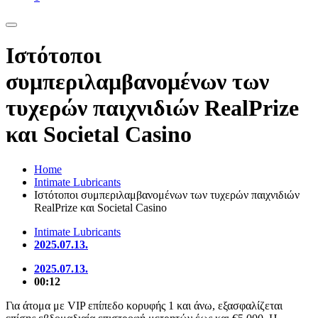
Ιστότοποι
συμπεριλαμβανομένων των
τυχερών παιχνιδιών RealPrize
και Societal Casino
Home
Intimate Lubricants
Ιστότοποι συμπεριλαμβανομένων των τυχερών παιχνιδιών
RealPrize και Societal Casino
Intimate Lubricants
2025.07.13.
2025.07.13.
00:12
Για άτομα με VIP επίπεδο κορυφής 1 και άνω, εξασφαλίζεται